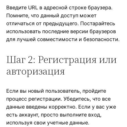
Введите URL в адресной строке браузера.
Помните, что данный доступ может
отличаться от предыдущего. Постарайтесь
использовать последние версии браузеров
для лучшей совместимости и безопасности.
Шаг 2: Регистрация или
авторизация
Если вы новый пользователь, пройдите
процесс регистрации. Убедитесь, что все
данные введены корректно. Если у вас уже
есть аккаунт, просто выполните вход,
используя свои учетные данные.