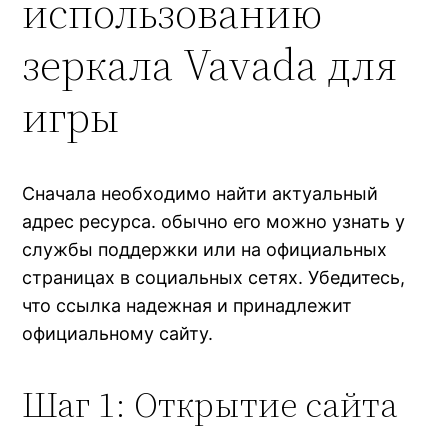
использованию
зеркала Vavada для
игры
Сначала необходимо найти актуальный
адрес ресурса. обычно его можно узнать у
службы поддержки или на официальных
страницах в социальных сетях. Убедитесь,
что ссылка надежная и принадлежит
официальному сайту.
Шаг 1: Открытие сайта