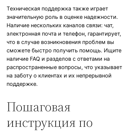
Техническая поддержка также играет
значительную роль в оценке надежности.
Наличие нескольких каналов связи: чат,
электронная почта и телефон, гарантирует,
что в случае возникновения проблем вы
сможете быстро получить помощь. Ищите
наличие FAQ и разделов с ответами на
распространенные вопросы, что указывает
на заботу о клиентах и их непрерывной
поддержке.
Пошаговая
инструкция по