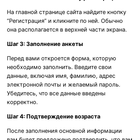
На главной странице сайта найдите кнопку
“Регистрация” и кликните по ней. Обычно
она располагается в верхней части экрана.
Шаг 3: Заполнение анкеты
Перед вами откроется форма, которую
необходимо заполнить. Введите свои
данные, включая имя, фамилию, адрес
электронной почты и желаемый пароль.
Убедитесь, что все данные введены
корректно.
Шаг 4: Подтверждение возраста
После заполнения основной информации
вам будет предложено подтвердить, что вам