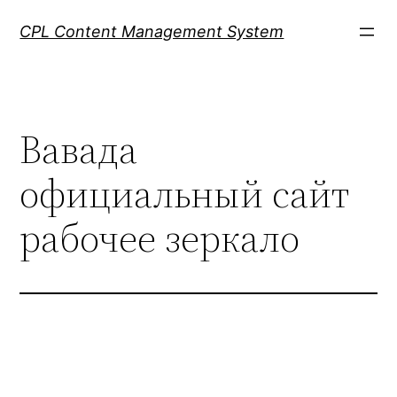
Skip
CPL Content Management System
to
content
Вавада
официальный сайт
рабочее зеркало