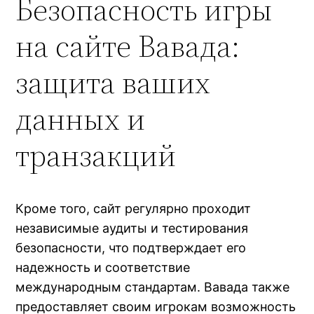
Безопасность игры
на сайте Вавада:
защита ваших
данных и
транзакций
Кроме того, сайт регулярно проходит
независимые аудиты и тестирования
безопасности, что подтверждает его
надежность и соответствие
международным стандартам. Вавада также
предоставляет своим игрокам возможность