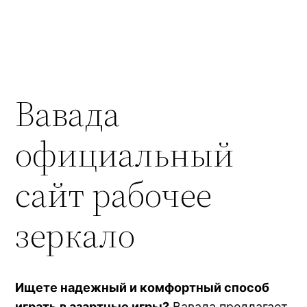
Вавада
официальный
сайт рабочее
зеркало
Ищете надежный и комфортный способ
играть в азартные игры?
Вавада предлагает