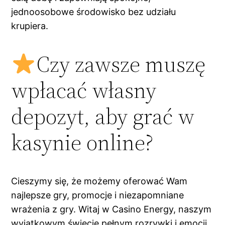
jednoosobowe środowisko bez udziału
krupiera.
Czy zawsze muszę
wpłacać własny
depozyt, aby grać w
kasynie online?
Cieszymy się, że możemy oferować Wam
najlepsze gry, promocje i niezapomniane
wrażenia z gry. Witaj w Casino Energy, naszym
wyjątkowym świecie pełnym rozrywki i emocji.