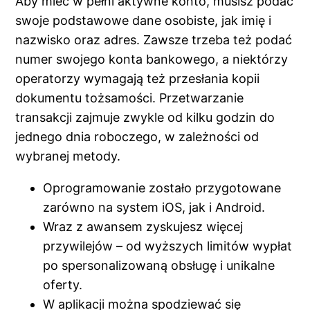
Aby mieć w pełni aktywne konto, musisz podać
swoje podstawowe dane osobiste, jak imię i
nazwisko oraz adres. Zawsze trzeba też podać
numer swojego konta bankowego, a niektórzy
operatorzy wymagają też przesłania kopii
dokumentu tożsamości. Przetwarzanie
transakcji zajmuje zwykle od kilku godzin do
jednego dnia roboczego, w zależności od
wybranej metody.
Oprogramowanie zostało przygotowane
zarówno na system iOS, jak i Android.
Wraz z awansem zyskujesz więcej
przywilejów – od wyższych limitów wypłat
po spersonalizowaną obsługę i unikalne
oferty.
W aplikacji można spodziewać się