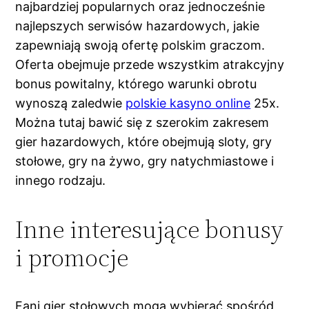
najbardziej popularnych oraz jednocześnie
najlepszych serwisów hazardowych, jakie
zapewniają swoją ofertę polskim graczom.
Oferta obejmuje przede wszystkim atrakcyjny
bonus powitalny, którego warunki obrotu
wynoszą zaledwie
polskie kasyno online
25x.
Można tutaj bawić się z szerokim zakresem
gier hazardowych, które obejmują sloty, gry
stołowe, gry na żywo, gry natychmiastowe i
innego rodzaju.
Inne interesujące bonusy
i promocje
Fani gier stołowych mogą wybierać spośród