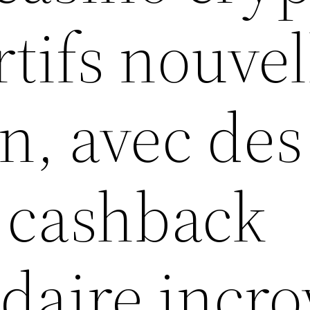
rtifs nouvel
n, avec des
n cashback
aire incro