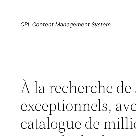
Skip
to
content
CPL Content Management System
À la recherche de 
exceptionnels, ave
catalogue de milli