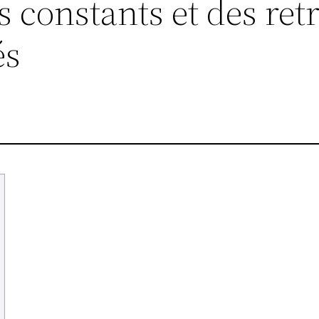
s constants et des retr
és