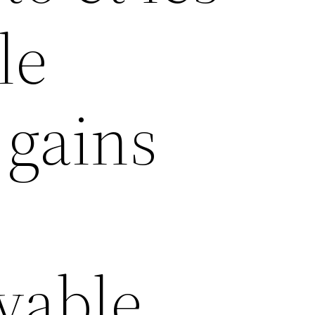
le
 gains
yable.