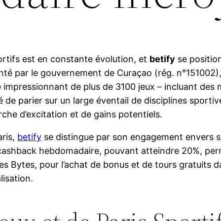
ortifs est en constante évolution, et
betify
se positio
nté par le gouvernement de Curaçao (rég. n°151002),
e impressionnant de plus de 3100 jeux – incluant des 
té de parier sur un large éventail de disciplines sportiv
che d’excitation et de gains potentiels.
aris,
betify
se distingue par son engagement envers se
e cashback hebdomadaire, pouvant atteindre 20%, per
, les Bytes, pour l’achat de bonus et de tours gratuits
lisation.