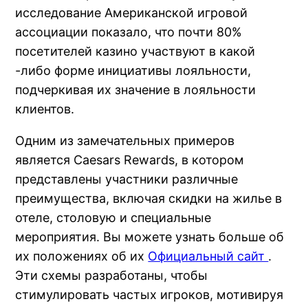
исследование Американской игровой
ассоциации показало, что почти 80%
посетителей казино участвуют в какой
-либо форме инициативы лояльности,
подчеркивая их значение в лояльности
клиентов.
Одним из замечательных примеров
является Caesars Rewards, в котором
представлены участники различные
преимущества, включая скидки на жилье в
отеле, столовую и специальные
мероприятия. Вы можете узнать больше об
их положениях об их
Официальный сайт
.
Эти схемы разработаны, чтобы
стимулировать частых игроков, мотивируя