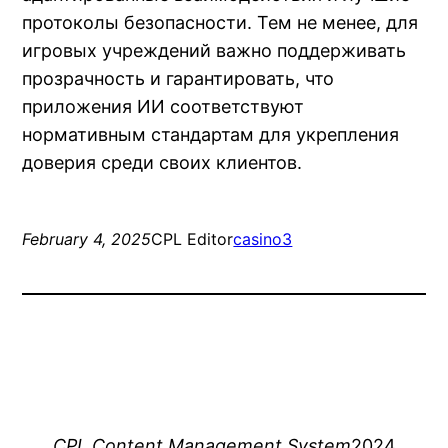
протоколы безопасности. Тем не менее, для
игровых учреждений важно поддерживать
прозрачность и гарантировать, что
приложения ИИ соответствуют
нормативным стандартам для укрепления
доверия среди своих клиентов.
February 4, 2025
CPL Editor
casino3
CPL Content Management System
2024