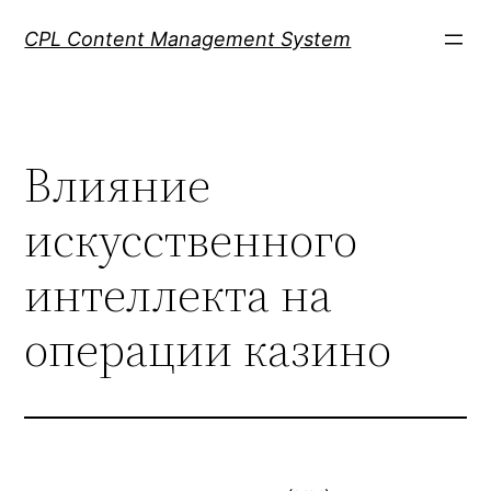
Skip
CPL Content Management System
to
content
Влияние
искусственного
интеллекта на
операции казино