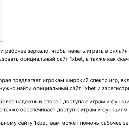
 рабочее зеркало, чтобы начать играть в онлайн-
ьзовать официальный сайт 1xbet, а также как скач
торая предлагает игрокам широкий спектр игр, вкл
 нужно найти официальный сайт 1xbet и зарегистр
аиболее надежный способ доступа к играм и функц
 также обеспечивает доступ к играм и функциям 
ьному сайту 1xbet, вам может помочь рабочее зер