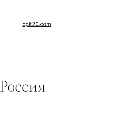
cplt20.com
 Россия