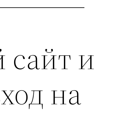
 сайт и
вход на