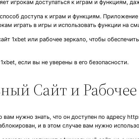
ляет игрокам доступаться к играм и функциям, д
 способ доступа к играм и функциям. Приложение
окам играть в игры и использовать функции на см
айт 1xbet или рабочее зеркало, чтобы обеспечит
1xbet, если вы не уверены в его безопасности.
ный Сайт и Рабочее
вам нужно знать, что он доступен по адресу https
блокирован, и в этом случае вам нужно использо