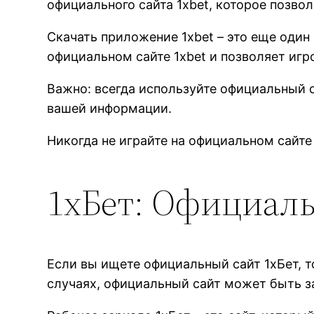
официального сайта 1xbet, которое позво
Скачать приложение 1xbet – это еще один
официальном сайте 1xbet и позволяет игр
Важно: всегда используйте официальный с
вашей информации.
Никогда не играйте на официальном сайте 
1хБет: Официаль
Если вы ищете официальный сайт 1хБет, то 
случаях, официальный сайт может быть за