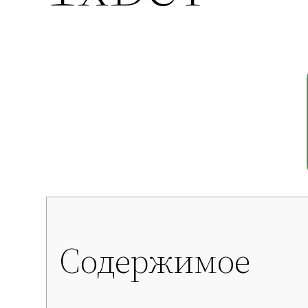
Содержимое