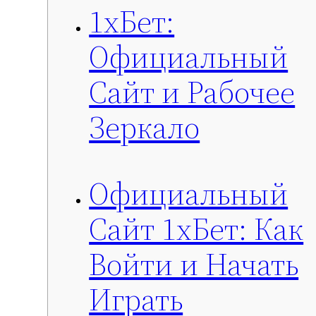
1хБет:
Официальный
Сайт и Рабочее
Зеркало
Официальный
Сайт 1хБет: Как
Войти и Начать
Играть