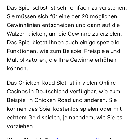
Das Spiel selbst ist sehr einfach zu verstehen:
Sie müssen sich für eine der 20 möglichen
Gewinnlinien entscheiden und dann auf die
Walzen klicken, um die Gewinne zu erzielen.
Das Spiel bietet Ihnen auch einige spezielle
Funktionen, wie zum Beispiel Freispiele und
Multiplikatoren, die Ihre Gewinne erhöhen
können.
Das Chicken Road Slot ist in vielen Online-
Casinos in Deutschland verfügbar, wie zum
Beispiel in Chicken Road und anderen. Sie
können das Spiel kostenlos spielen oder mit
echtem Geld spielen, je nachdem, wie Sie es
vorziehen.