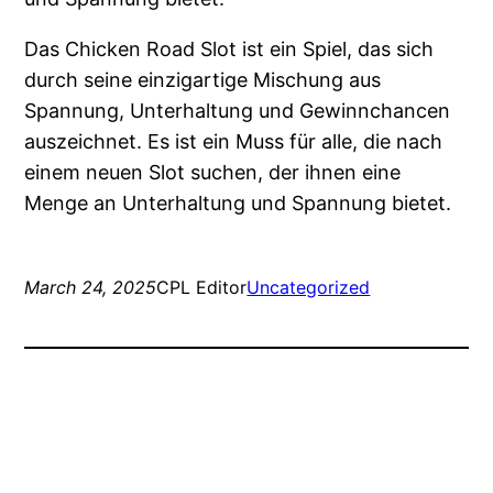
Das Chicken Road Slot ist ein Spiel, das sich
durch seine einzigartige Mischung aus
Spannung, Unterhaltung und Gewinnchancen
auszeichnet. Es ist ein Muss für alle, die nach
einem neuen Slot suchen, der ihnen eine
Menge an Unterhaltung und Spannung bietet.
March 24, 2025
CPL Editor
Uncategorized