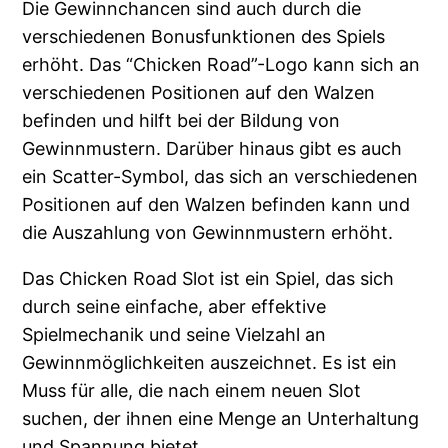
Die Gewinnchancen sind auch durch die
verschiedenen Bonusfunktionen des Spiels
erhöht. Das “Chicken Road”-Logo kann sich an
verschiedenen Positionen auf den Walzen
befinden und hilft bei der Bildung von
Gewinnmustern. Darüber hinaus gibt es auch
ein Scatter-Symbol, das sich an verschiedenen
Positionen auf den Walzen befinden kann und
die Auszahlung von Gewinnmustern erhöht.
Das Chicken Road Slot ist ein Spiel, das sich
durch seine einfache, aber effektive
Spielmechanik und seine Vielzahl an
Gewinnmöglichkeiten auszeichnet. Es ist ein
Muss für alle, die nach einem neuen Slot
suchen, der ihnen eine Menge an Unterhaltung
und Spannung bietet.