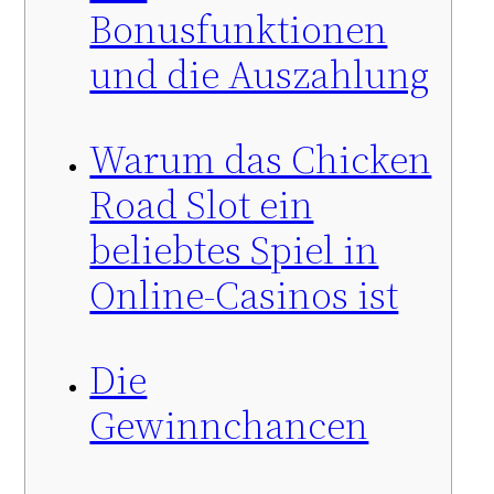
Bonusfunktionen
und die Auszahlung
Warum das Chicken
Road Slot ein
beliebtes Spiel in
Online-Casinos ist
Die
Gewinnchancen