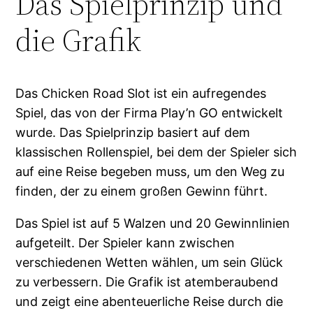
Das Spielprinzip und
die Grafik
Das Chicken Road Slot ist ein aufregendes
Spiel, das von der Firma Play’n GO entwickelt
wurde. Das Spielprinzip basiert auf dem
klassischen Rollenspiel, bei dem der Spieler sich
auf eine Reise begeben muss, um den Weg zu
finden, der zu einem großen Gewinn führt.
Das Spiel ist auf 5 Walzen und 20 Gewinnlinien
aufgeteilt. Der Spieler kann zwischen
verschiedenen Wetten wählen, um sein Glück
zu verbessern. Die Grafik ist atemberaubend
und zeigt eine abenteuerliche Reise durch die