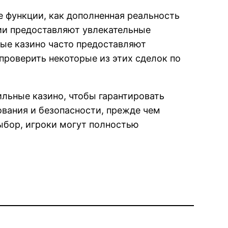
е функции, как дополненная реальность
гии предоставляют увлекательные
ые казино часто предоставляют
проверить некоторые из этих сделок по
льные казино, чтобы гарантировать
вания и безопасности, прежде чем
ыбор, игроки могут полностью