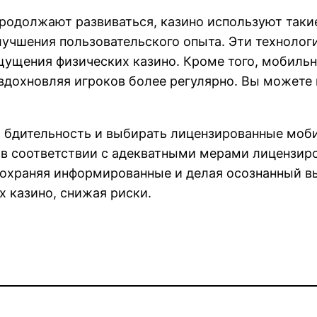
продолжают развиваться, казино используют таки
улучшения пользовательского опыта. Эти техноло
ущения физических казино. Кроме того, мобильн
вдохновляя игроков более регулярно. Вы можете 
 бдительность и выбирать лицензированные моби
 в соответствии с адекватными мерами лицензиро
охраняя информированные и делая осознанный в
 казино, снижая риски.