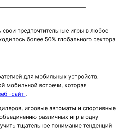
ь свои предпочтительные игры в любое
иходилось более 50% глобального сектора
тратегией для мобильных устройств.
ой мобильной встречи, которая
еб -сайт
.
 дилеров, игровые автоматы и спортивные
 объединению различных игр в одну
лучить тщательное понимание тенденций