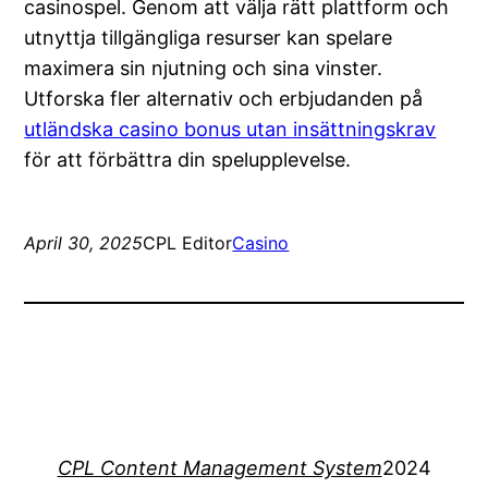
casinospel. Genom att välja rätt plattform och
utnyttja tillgängliga resurser kan spelare
maximera sin njutning och sina vinster.
Utforska fler alternativ och erbjudanden på
utländska casino bonus utan insättningskrav
för att förbättra din spelupplevelse.
April 30, 2025
CPL Editor
Casino
CPL Content Management System
2024