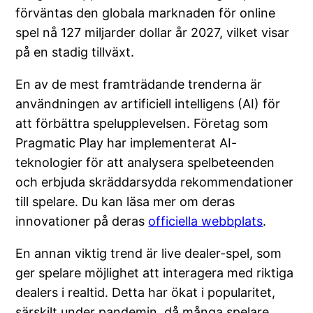
förväntas den globala marknaden för online
spel nå 127 miljarder dollar år 2027, vilket visar
på en stadig tillväxt.
En av de mest framträdande trenderna är
användningen av artificiell intelligens (AI) för
att förbättra spelupplevelsen. Företag som
Pragmatic Play har implementerat AI-
teknologier för att analysera spelbeteenden
och erbjuda skräddarsydda rekommendationer
till spelare. Du kan läsa mer om deras
innovationer på deras
officiella webbplats
.
En annan viktig trend är live dealer-spel, som
ger spelare möjlighet att interagera med riktiga
dealers i realtid. Detta har ökat i popularitet,
särskilt under pandemin, då många spelare