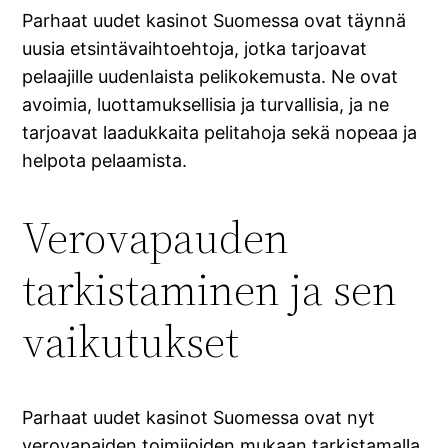
Parhaat uudet kasinot Suomessa ovat täynnä
uusia etsintävaihtoehtoja, jotka tarjoavat
pelaajille uudenlaista pelikokemusta. Ne ovat
avoimia, luottamuksellisia ja turvallisia, ja ne
tarjoavat laadukkaita pelitahoja sekä nopeaa ja
helpota pelaamista.
Verovapauden
tarkistaminen ja sen
vaikutukset
Parhaat uudet kasinot Suomessa ovat nyt
verovapaiden toimijoiden mukaan tarkistamalla