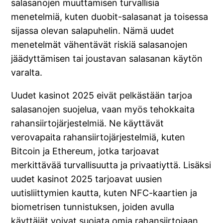
salasanojen muuttamisen turvallisia
menetelmiä, kuten duobit-salasanat ja toisessa
sijassa olevan salapuhelin. Nämä uudet
menetelmät vähentävät riskiä salasanojen
jäädyttämisen tai joustavan salasanan käytön
varalta.
Uudet kasinot 2025 eivät pelkästään tarjoa
salasanojen suojelua, vaan myös tehokkaita
rahansiirtojärjestelmiä. Ne käyttävät
verovapaita rahansiirtojärjestelmiä, kuten
Bitcoin ja Ethereum, jotka tarjoavat
merkittävää turvallisuutta ja privaatiyttä. Lisäksi
uudet kasinot 2025 tarjoavat uusien
uutisliittymien kautta, kuten NFC-kaartien ja
biometrisen tunnistuksen, joiden avulla
käyttäjät voivat suojata omia rahansiirtojaan