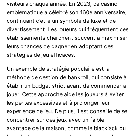
visiteurs chaque année. En 2023, ce casino
emblématique a célébré son 160e anniversaire,
continuant d’être un symbole de luxe et de
divertissement. Les joueurs qui fréquentent ces
établissements cherchent souvent à maximiser
leurs chances de gagner en adoptant des
stratégies de jeu efficaces.
Un exemple de stratégie populaire est la
méthode de gestion de bankroll, qui consiste à
établir un budget strict avant de commencer à
jouer. Cette approche aide les joueurs à éviter
les pertes excessives et à prolonger leur
expérience de jeu. De plus, il est conseillé de se
concentrer sur des jeux avec un faible
avantage de la maison, comme le blackjack ou