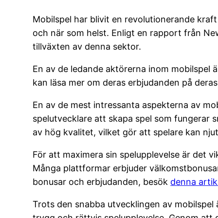
Mobilspel har blivit en revolutionerande kraft
och när som helst. Enligt en rapport från N
tillväxten av denna sektor.
En av de ledande aktörerna inom mobilspel är 
kan läsa mer om deras erbjudanden på dera
En av de mest intressanta aspekterna av mo
spelutvecklare att skapa spel som fungerar smi
av hög kvalitet, vilket gör att spelare kan n
För att maximera sin spelupplevelse är det v
Många plattformar erbjuder välkomstbonusar,
bonusar och erbjudanden, besök
denna artik
Trots den snabba utvecklingen av mobilspel är
trygg och rättvis spelupplevelse. Genom att 