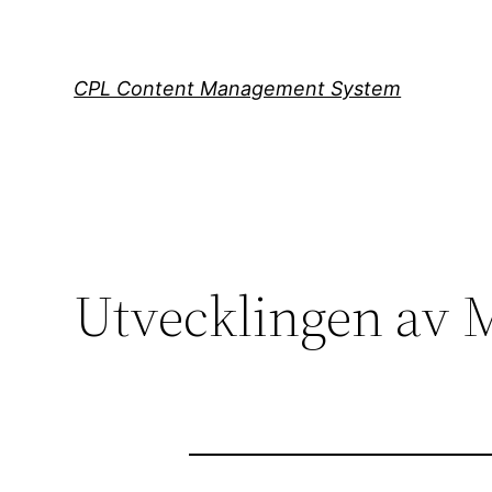
Skip
to
content
CPL Content Management System
Utvecklingen av M