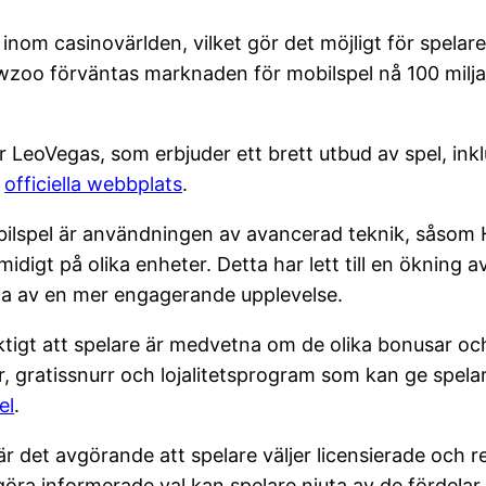
 inom casinovärlden, vilket gör det möjligt för spelare
ewzoo förväntas marknaden för mobilspel nå 100 milja
LeoVegas, som erbjuder ett brett utbud av spel, inklu
s
officiella webbplats
.
bilspel är användningen av avancerad teknik, såsom 
digt på olika enheter. Detta har lett till en ökning a
juta av en mer engagerande upplevelse.
iktigt att spelare är medvetna om de olika bonusar 
 gratissnurr och lojalitetsprogram som kan ge spela
el
.
 det avgörande att spelare väljer licensierade och re
göra informerade val kan spelare njuta av de fördelar