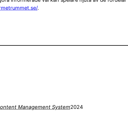
urmetrummet.se/
.
ontent Management System
2024