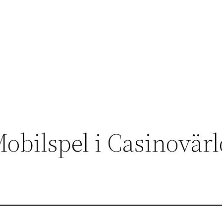
obilspel i Casinovär