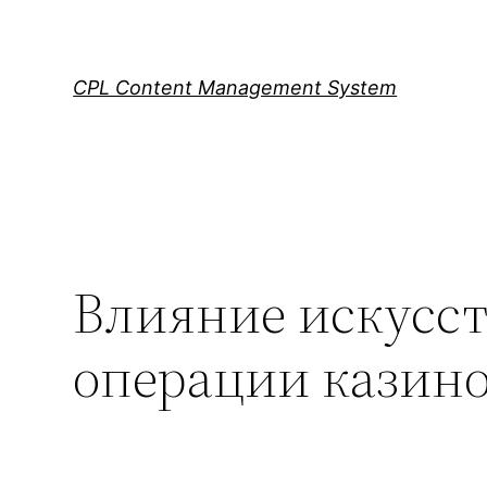
Skip
to
content
CPL Content Management System
Влияние искусст
операции казин