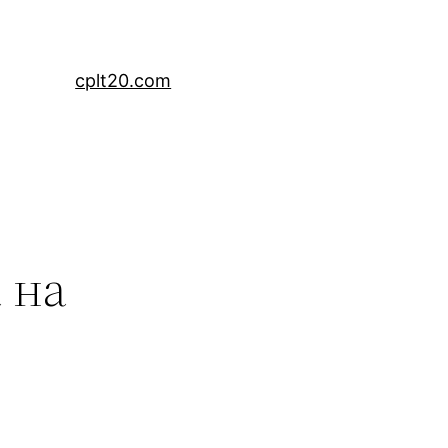
cplt20.com
 на