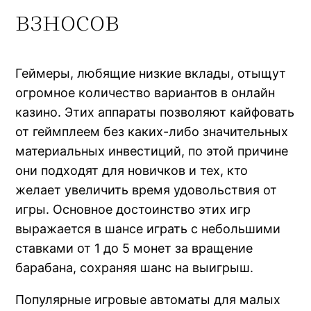
взносов
Геймеры, любящие низкие вклады, отыщут
огромное количество вариантов в онлайн
казино. Этих аппараты позволяют кайфовать
от геймплеем без каких-либо значительных
материальных инвестиций, по этой причине
они подходят для новичков и тех, кто
желает увеличить время удовольствия от
игры. Основное достоинство этих игр
выражается в шансе играть с небольшими
ставками от 1 до 5 монет за вращение
барабана, сохраняя шанс на выигрыш.
Популярные игровые автоматы для малых