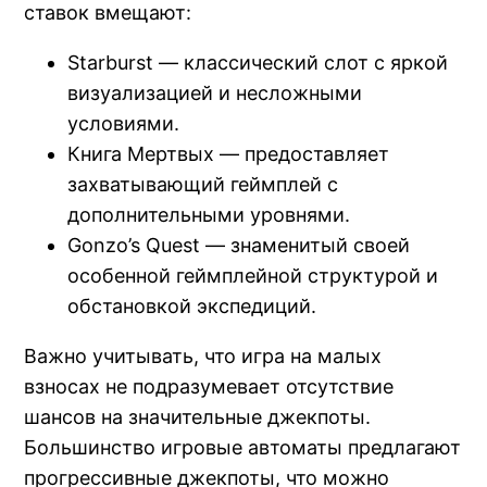
ставок вмещают:
Starburst — классический слот с яркой
визуализацией и несложными
условиями.
Книга Мертвых — предоставляет
захватывающий геймплей с
дополнительными уровнями.
Gonzo’s Quest — знаменитый своей
особенной геймплейной структурой и
обстановкой экспедиций.
Важно учитывать, что игра на малых
взносах не подразумевает отсутствие
шансов на значительные джекпоты.
Большинство игровые автоматы предлагают
прогрессивные джекпоты, что можно