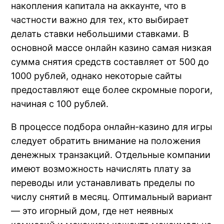
накопления капитала на аккаунте, что в
частности важно для тех, кто выбирает
делать ставки небольшими ставками. В
основной массе онлайн казино самая низкая
сумма снятия средств составляет от 500 до
1000 рублей, однако некоторые сайты
предоставляют еще более скромные пороги,
начиная с 100 рублей.
В процессе подбора онлайн-казино для игры
следует обратить внимание на положения
денежных транзакций. Отдельные компании
имеют возможность начислять плату за
переводы или устанавливать пределы по
числу снятий в месяц. Оптимальный вариант
— это игорный дом, где нет неявных