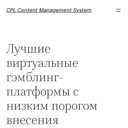
Skip
CPL Content Management System
to
content
Лучшие
виртуальные
гэмблинг-
платформы с
низким порогом
внесения