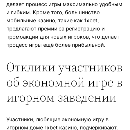
делает процесс игры максимально удобным
и гибким. Кроме того, большинство
мобильные казино, такие как 1xbet,
предлагают премии за регистрацию и
промоакции для новых игроков, что делает
процесс игры ещё более прибыльной.
Отклики участников
об экономной игре в
игорном заведении
Участники, любящие экономную игру в
игорном доме 1xbet казино, подчеркивают,