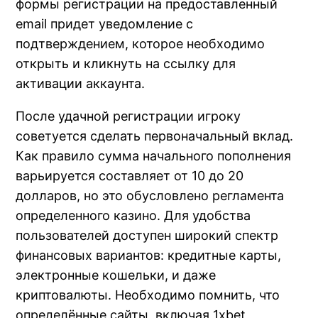
формы регистрации на предоставленный
email придет уведомление с
подтверждением, которое необходимо
открыть и кликнуть на ссылку для
активации аккаунта.
После удачной регистрации игроку
советуется сделать первоначальный вклад.
Как правило сумма начального пополнения
варьируется составляет от 10 до 20
долларов, но это обусловлено регламента
определенного казино. Для удобства
пользователей доступен широкий спектр
финансовых вариантов: кредитные карты,
электронные кошельки, и даже
криптовалюты. Необходимо помнить, что
определённые сайты, включая 1xbet,