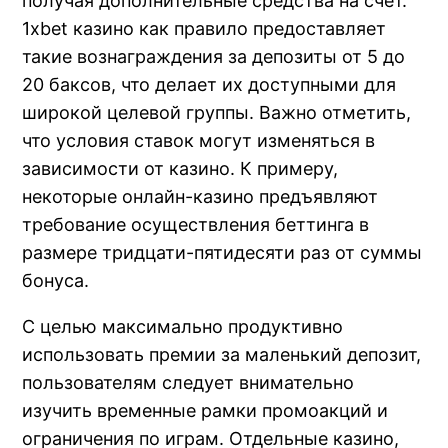
получая дополнительные средства на счет.
1xbet казино как правило предоставляет
такие вознаграждения за депозиты от 5 до
20 баксов, что делает их доступными для
широкой целевой группы. Важно отметить,
что условия ставок могут изменяться в
зависимости от казино. К примеру,
некоторые онлайн-казино предъявляют
требование осуществления беттинга в
размере тридцати-пятидесяти раз от суммы
бонуса.
С целью максимально продуктивно
использовать премии за маленький депозит,
пользователям следует внимательно
изучить временные рамки промоакций и
ограничения по играм. Отдельные казино,