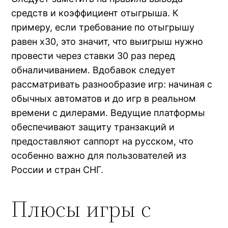
средств и коэффициент отыгрыша. К
примеру, если требование по отыгрышу
равен x30, это значит, что выигрыш нужно
провести через ставки 30 раз перед
обналичиванием. Вдобавок следует
рассматривать разнообразие игр: начиная с
обычных автоматов и до игр в реальном
времени с дилерами. Ведущие платформы
обеспечивают защиту транзакций и
предоставляют саппорт на русском, что
особенно важно для пользователей из
России и стран СНГ.
Плюсы игры с