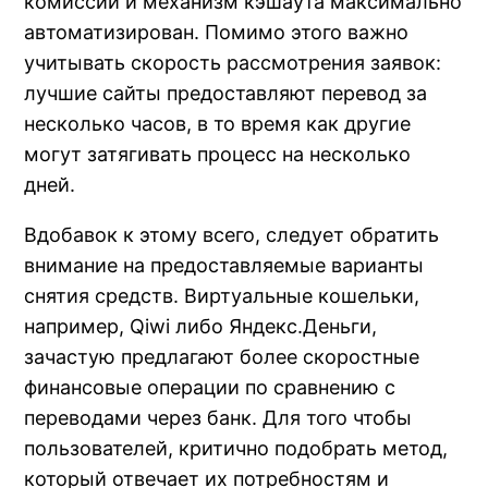
комиссий и механизм кэшаута максимально
автоматизирован. Помимо этого важно
учитывать скорость рассмотрения заявок:
лучшие сайты предоставляют перевод за
несколько часов, в то время как другие
могут затягивать процесс на несколько
дней.
Вдобавок к этому всего, следует обратить
внимание на предоставляемые варианты
снятия средств. Виртуальные кошельки,
например, Qiwi либо Яндекс.Деньги,
зачастую предлагают более скоростные
финансовые операции по сравнению с
переводами через банк. Для того чтобы
пользователей, критично подобрать метод,
который отвечает их потребностям и