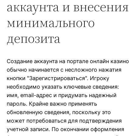
аккаунта и внесения
минимального
депозита
Создание аккаунта на портале онлайн казино
обычно начинается с несложного нажатия
кнопки "Зарегистрироваться". Игроку
необходимо указать ключевые сведения:
имя, email-адрес и придумать надежный
пароль. Крайне важно применять
обновленную сведения, поскольку это
может потребоваться для подтверждения
учетной записи. По окончании оформления