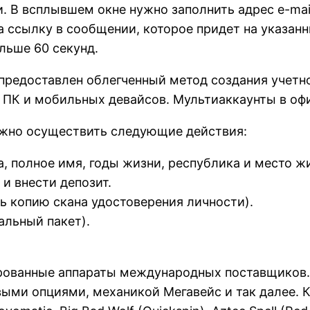
и. В всплывшем окне нужно заполнить адрес e-mai
а ссылку в сообщении, которое придет на указан
льше 60 секунд.
предоставлен облегченный метод создания учетно
 с ПК и мобильных девайсов. Мультиаккаунты в о
ужно осуществить следующие действия:
а, полное имя, годы жизни, республика и место ж
и внести депозит.
ь копию скана удостоверения личности).
альный пакет).
ированные аппараты международных поставщиков.
выми опциями, механикой Мегавейс и так далее.