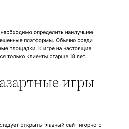
а необходимо определить наилучшее
зрешенные платформы. Обычно среди
ные площадки. К игре на настоящие
я только клиенты старше 18 лет.
 азартные игры
 следует открыть главный сайт игорного