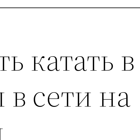
ть катать в
 в сети на
ы