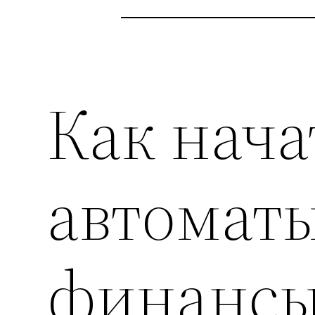
Как нача
автоматы
финанс