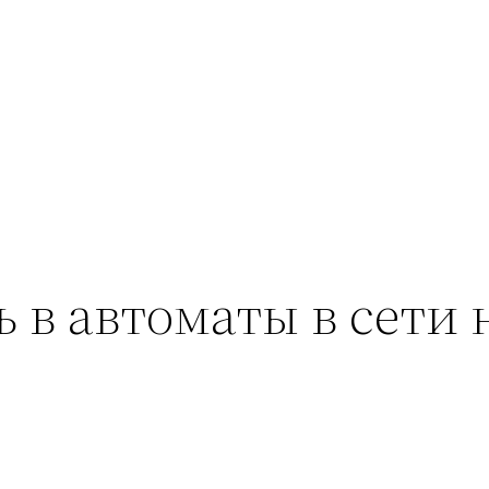
ь в автоматы в сети 