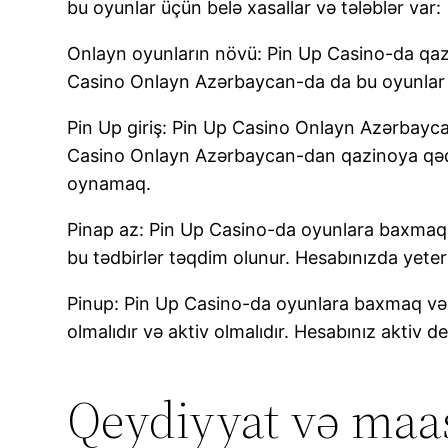
bu oyunlar üçün belə xasallar və tələblər var:
Onlayn oyunların növü: Pin Up Casino-da qazi
Casino Onlayn Azərbaycan-da da bu oyunlar 
Pin Up giriş: Pin Up Casino Onlayn Azərbaycan
Casino Onlayn Azərbaycan-dan qazinoya qədə
oynamaq.
Pinap az: Pin Up Casino-da oyunlara baxmaq
bu tədbirlər təqdim olunur. Hesabınızda yet
Pinup: Pin Up Casino-da oyunlara baxmaq və o
olmalıdır və aktiv olmalıdır. Hesabınız aktiv
Qeydiyyat və maa