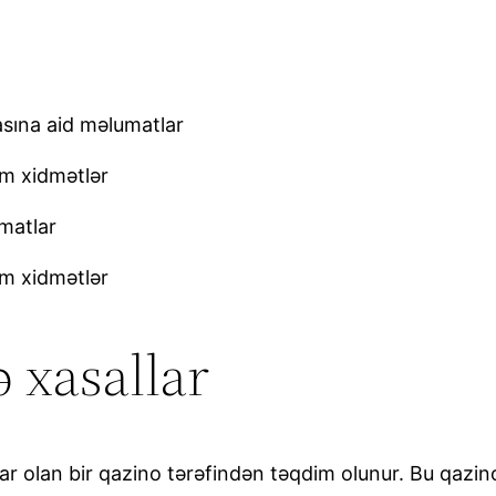
asına aid məlumatlar
üm xidmətlər
matlar
üm xidmətlər
 xasallar
 olan bir qazino tərəfindən təqdim olunur. Bu qazin