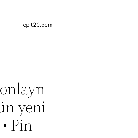
cplt20.com
 onlayn
çün yeni
• Pin-