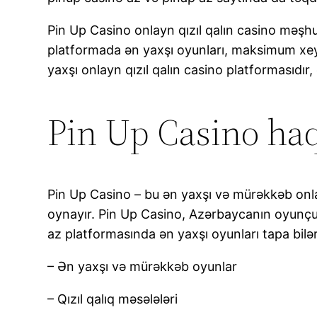
Pin Up Casino onlayn qızıl qalın casino məşh
platformada ən yaxşı oyunları, maksimum xeyli
yaxşı onlayn qızıl qalın casino platformasıdır,
Pin Up Casino ha
Pin Up Casino – bu ən yaxşı və mürəkkəb onlay
oynayır. Pin Up Casino, Azərbaycanın oyunçu mi
az platformasında ən yaxşı oyunları tapa bil
– Ən yaxşı və mürəkkəb oyunlar
– Qızıl qalıq məsələləri