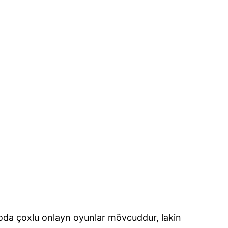
oda çoxlu onlayn oyunlar mövcuddur, lakin