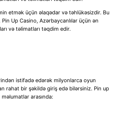
əmin etmək üçün əlaqədar və təhlükəsizdir. Bu
z. Pin Up Casino, Azərbaycanlılar üçün ən
arı və təlimatları təqdim edir.
ərindən istifadə edərək milyonlarca oyun
rahat bir şəkildə giriş edə bilərsiniz. Pin up
m məlumatlar arasında: