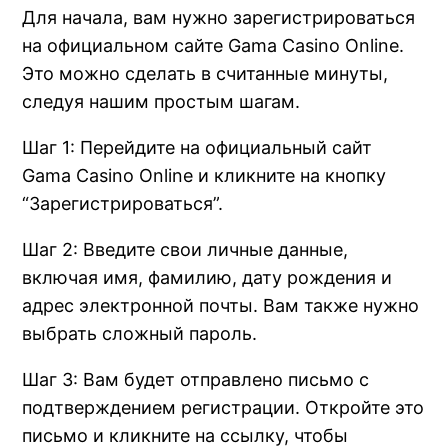
Для начала, вам нужно зарегистрироваться
на официальном сайте Gama Casino Online.
Это можно сделать в считанные минуты,
следуя нашим простым шагам.
Шаг 1: Перейдите на официальный сайт
Gama Casino Online и кликните на кнопку
“Зарегистрироваться”.
Шаг 2: Введите свои личные данные,
включая имя, фамилию, дату рождения и
адрес электронной почты. Вам также нужно
выбрать сложный пароль.
Шаг 3: Вам будет отправлено письмо с
подтверждением регистрации. Откройте это
письмо и кликните на ссылку, чтобы