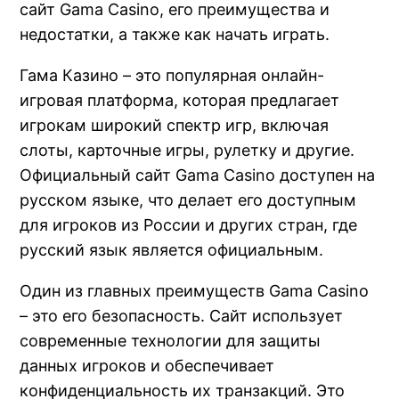
сайт Gama Casino, его преимущества и
недостатки, а также как начать играть.
Гама Казино – это популярная онлайн-
игровая платформа, которая предлагает
игрокам широкий спектр игр, включая
слоты, карточные игры, рулетку и другие.
Официальный сайт Gama Casino доступен на
русском языке, что делает его доступным
для игроков из России и других стран, где
русский язык является официальным.
Один из главных преимуществ Gama Casino
– это его безопасность. Сайт использует
современные технологии для защиты
данных игроков и обеспечивает
конфиденциальность их транзакций. Это