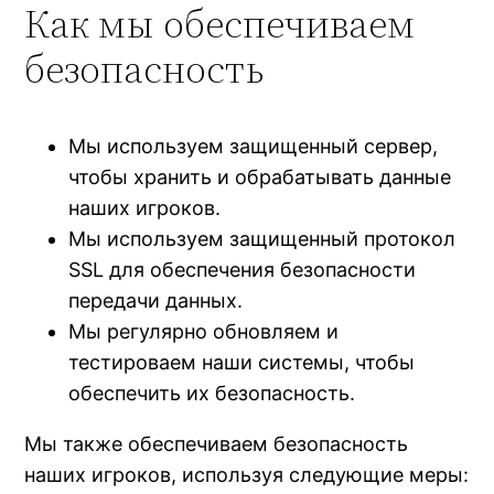
Как мы обеспечиваем
безопасность
Мы используем защищенный сервер,
чтобы хранить и обрабатывать данные
наших игроков.
Мы используем защищенный протокол
SSL для обеспечения безопасности
передачи данных.
Мы регулярно обновляем и
тестироваем наши системы, чтобы
обеспечить их безопасность.
Мы также обеспечиваем безопасность
наших игроков, используя следующие меры: