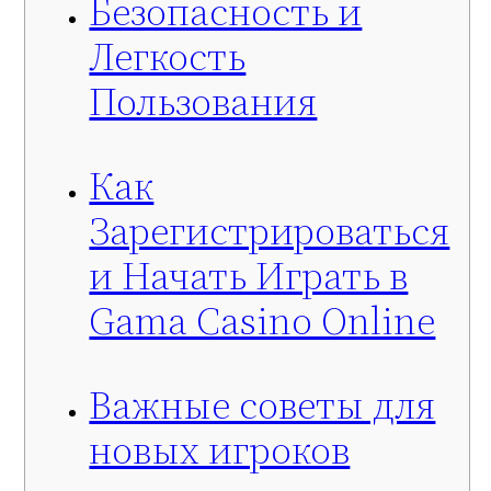
Безопасность и
Легкость
Пользования
Как
Зарегистрироваться
и Начать Играть в
Gama Casino Online
Важные советы для
новых игроков