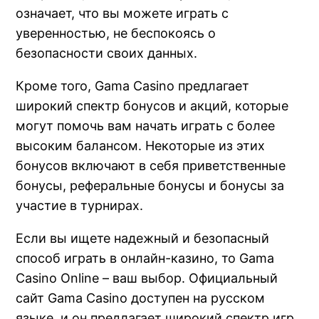
означает, что вы можете играть с
уверенностью, не беспокоясь о
безопасности своих данных.
Кроме того, Gama Casino предлагает
широкий спектр бонусов и акций, которые
могут помочь вам начать играть с более
высоким балансом. Некоторые из этих
бонусов включают в себя приветственные
бонусы, реферальные бонусы и бонусы за
участие в турнирах.
Если вы ищете надежный и безопасный
способ играть в онлайн-казино, то Gama
Casino Online – ваш выбор. Официальный
сайт Gama Casino доступен на русском
языке, и он предлагает широкий спектр игр,