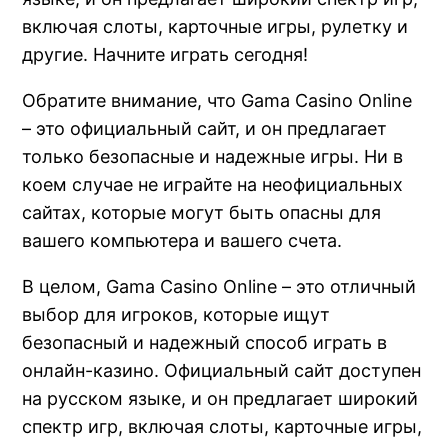
включая слоты, карточные игры, рулетку и
другие. Начните играть сегодня!
Обратите внимание, что Gama Casino Online
– это официальный сайт, и он предлагает
только безопасные и надежные игры. Ни в
коем случае не играйте на неофициальных
сайтах, которые могут быть опасны для
вашего компьютера и вашего счета.
В целом, Gama Casino Online – это отличный
выбор для игроков, которые ищут
безопасный и надежный способ играть в
онлайн-казино. Официальный сайт доступен
на русском языке, и он предлагает широкий
спектр игр, включая слоты, карточные игры,