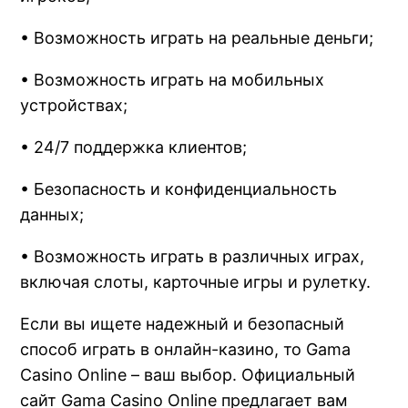
• Возможность играть на реальные деньги;
• Возможность играть на мобильных
устройствах;
• 24/7 поддержка клиентов;
• Безопасность и конфиденциальность
данных;
• Возможность играть в различных играх,
включая слоты, карточные игры и рулетку.
Если вы ищете надежный и безопасный
способ играть в онлайн-казино, то Gama
Casino Online – ваш выбор. Официальный
сайт Gama Casino Online предлагает вам