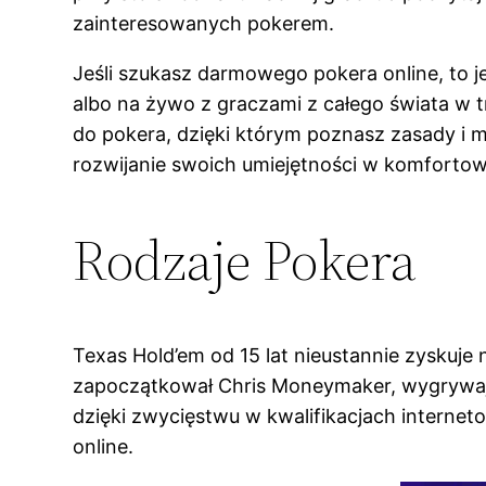
zainteresowanych pokerem.
Jeśli szukasz darmowego pokera online, to j
albo na żywo z graczami z całego świata w 
do pokera, dzięki którym poznasz zasady i m
rozwijanie swoich umiejętności w komforto
Rodzaje Pokera
Texas Hold’em od 15 lat nieustannie zyskuje
zapoczątkował Chris Moneymaker, wygrywając 
dzięki zwycięstwu w kwalifikacjach internet
online.