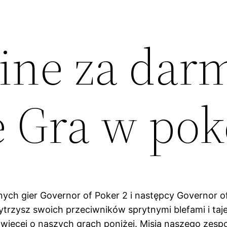
ine za dar
e Gra w pok
h gier Governor of Poker 2 i następcy Governor of P
trzysz swoich przeciwników sprytnymi blefami i taj
aj więcej o naszych grach poniżej. Misją naszego zesp