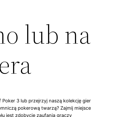
mo lub na
era
oker 3 lub przejrzyj naszą kolekcję gier
emniczą pokerową twarzą? Zajmij miejsce
ołu jest zdobycie zaufania graczy