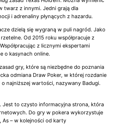
edług zasad Texas Hold’em. Można wymienić
 twarz z innymi. Jedni grają dla
ocji i adrenaliny płynących z hazardu.
cze dzielą się wygraną w puli nagród. Jako
i rzetelne. Od 2015 roku współpracuje z
 Współpracując z licznymi ekspertami
e o kasynach online.
zasad gry, które są niezbędne do poznania
ycka odmiana Draw Poker, w której rozdanie
 o najniższej wartości, nazywany Badugi.
Jest to czysto informacyjna strona, która
ternetowych. Do gry w pokera wykorzystuje
l, As – w kolejności od karty