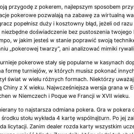
swoją przygodę z pokerem, najlepszym sposobem prz
likacje pokerowe pozwalają na zabawę za wirtualną w
acz popełnisz duży i kosztowny błąd, jeżeli od razu
ć niezbędne doświadczenie bez pustoszenia twojego
mpo, w jakim jesteś w stanie poprawić swoją technikę
niu „pokerowej twarzy”, ani analizować mimiki rywali
turnieje pokerowe stały się popularne w kasynach dop
a formę turniejów, w których musisz pokonać innych g
rzył świat w wielu różnych formach. Niektórzy uważaj
ą Chiny z X wieku. Najwcześniejsza wersja grana w E
chen w Niemczech i Poque we Francji w XVII wieku.
ierany to najstarsza odmiana pokera. Gra w pokera d
środku stołu wykłada 4 kartę wspólną\turn. Po jej zako
runda licytacji. Zanim dealer rozda karty wszystkim 