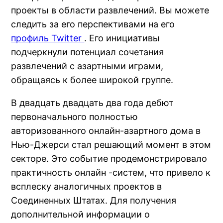
проекты в области развлечений. Вы можете
следить за его перспективами на его
профиль Twitter
. Его инициативы
подчеркнули потенциал сочетания
развлечений с азартными играми,
обращаясь к более широкой группе.
В двадцать двадцать два года дебют
первоначального полностью
авторизованного онлайн-азартного дома в
Нью-Джерси стал решающий момент в этом
секторе. Это событие продемонстрировало
практичность онлайн -систем, что привело к
всплеску аналогичных проектов в
Соединенных Штатах. Для получения
дополнительной информации о