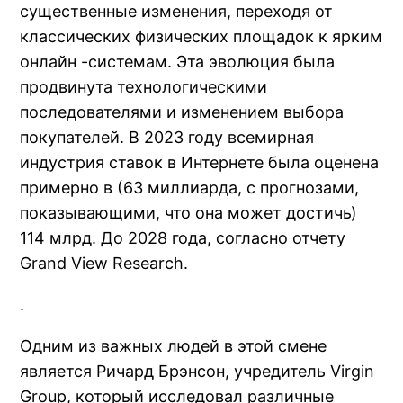
существенные изменения, переходя от
классических физических площадок к ярким
онлайн -системам. Эта эволюция была
продвинута технологическими
последователями и изменением выбора
покупателей. В 2023 году всемирная
индустрия ставок в Интернете была оценена
примерно в
(63 миллиарда, с прогнозами,
показывающими, что она может достичь)
114 млрд. До 2028 года, согласно отчету
Grand View Research.
.
Одним из важных людей в этой смене
является Ричард Брэнсон, учредитель Virgin
Group, который исследовал различные