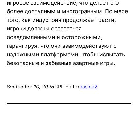
игровое взаимодействие, что делает его
более доступным и многогранным. По мере
того, как индустрия продолжает расти,
игроки должны оставаться
осведомленными и осторожными,
гарантируя, что они взаимодействуют с
надежными платформами, чтобы испытать
безопасные и забавные азартные игры.
September 10, 2025
CPL Editor
casino2