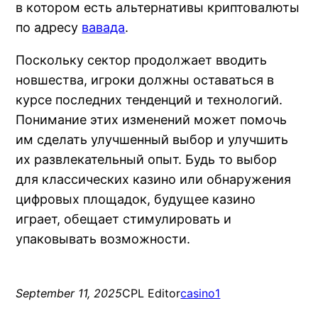
в котором есть альтернативы криптовалюты
по адресу
вавада
.
Поскольку сектор продолжает вводить
новшества, игроки должны оставаться в
курсе последних тенденций и технологий.
Понимание этих изменений может помочь
им сделать улучшенный выбор и улучшить
их развлекательный опыт. Будь то выбор
для классических казино или обнаружения
цифровых площадок, будущее казино
играет, обещает стимулировать и
упаковывать возможности.
September 11, 2025
CPL Editor
casino1