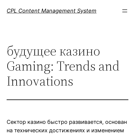
Skip
CPL Content Management System
to
content
будущее казино
Gaming: Trends and
Innovations
Сектор казино быстро развивается, основан
на технических достижениях и изменением