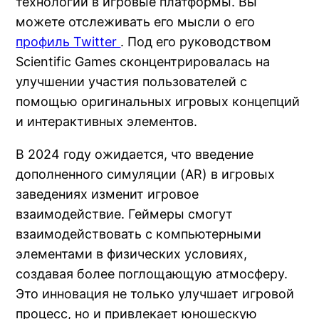
технологий в игровые платформы. Вы
можете отслеживать его мысли о его
профиль Twitter
. Под его руководством
Scientific Games сконцентрировалась на
улучшении участия пользователей с
помощью оригинальных игровых концепций
и интерактивных элементов.
В 2024 году ожидается, что введение
дополненного симуляции (AR) в игровых
заведениях изменит игровое
взаимодействие. Геймеры смогут
взаимодействовать с компьютерными
элементами в физических условиях,
создавая более поглощающую атмосферу.
Это инновация не только улучшает игровой
процесс, но и привлекает юношескую