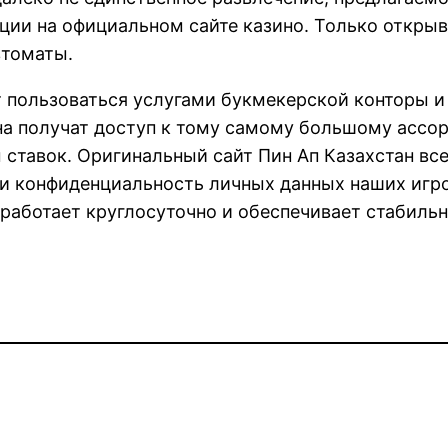
рации на официальном сайте казино. Только откры
втоматы.
т пользоваться услугами букмекерской конторы и
на получат доступ к тому самому большому ассо
тавок. Оригинальный сайт Пин Ап Казахстан все
 и конфиденциальность личных данных наших иг
 работает круглосуточно и обеспечивает стабиль