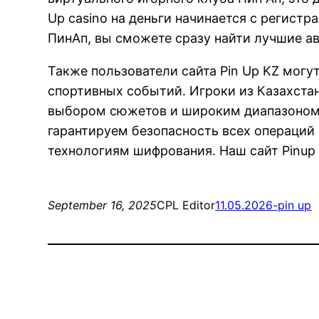
Up casino на деньги начинается с регист
ПинАп, вы сможете сразу найти лучшие а
Также пользователи сайта Pin Up KZ могу
спортивных событий. Игроки из Казахста
выбором сюжетов и широким диапазоном с
гарантируем безопасность всех операций
технологиям шифрования. Наш сайт Pinup
September 16, 2025
CPL Editor
11.05.2026-pin up