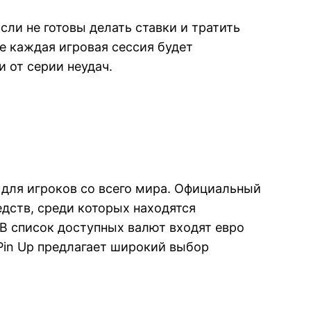
Если не готовы делать ставки и тратить
не каждая игровая сессия будет
 от серии неудач.
 для игроков со всего мира. Официальный
едств, среди которых находятся
В список доступных валют входят евро
Pin Up предлагает широкий выбор