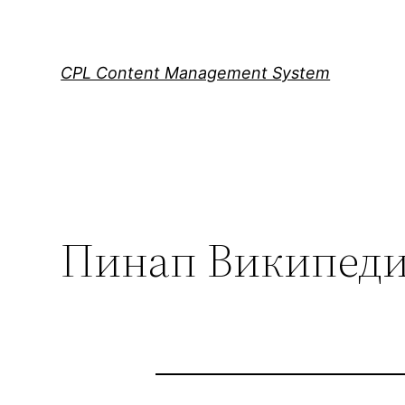
Skip
to
content
CPL Content Management System
Пинап Википед