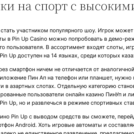
авки на спорт с высоки
стать участником популярного шоу. Игрок может 
оты в Pin Up Casino можно попробовать в демо-р
го пользователя. В ассортимент входят слоты, иг
in Up доступен на 14 языках, среди которых каза
ерез смартфон ничем не отличается от аналогично
иложение Пин Ап на телефон или планшет, нужно 
и в азартных слотах. Отдельную категорию стано
рованные пользователи онлайн казино ПинУп и л
Pin Up, но и развлечься в режиме спортивных ста
ино Pin Up с выводом средств вы сможете, перейд
ртфон Android. Хоть игровые автоматы и составл
 далеко не единственное развлечение, предлагаемо