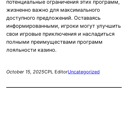
потенциальные ограничения этих программ,
жизненно важно для максимального
доступного предложений. Оставаясь
информированными, игроки могут улучшить
свои игровые приключения и насладиться
полными преимуществами программ
лояльности казино.
October 15, 2025
CPL Editor
Uncategorized