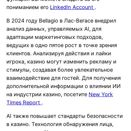
пониманием его
LinkedIn Account
.
В 2024 году Bellagio в Лас-Вегасе внедрил
анализ данных, управляемых AI, для
адаптации маркетинговых подходов,
ведущих в одно пятое рост в точке зрения
клиентов. Анализируя действия и лайки
игрока, казино могут изменить рекламу и
стимулы, создавая более увлекательное
взаимодействие для гостей. Для получения
дополнительной информации о влиянии ИИ
на индустрии казино, посетите
New York
Times Report
.
AI также повышает стандарты безопасности
в казино. Технология обнаружения лица,