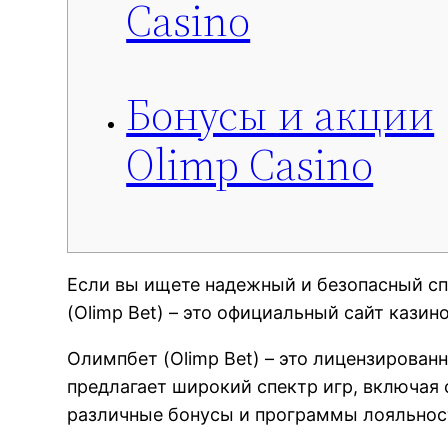
Casino
Бонусы и акции
Olimp Casino
Если вы ищете надежный и безопасный сп
(Olimp Bet) – это официальный сайт казин
Олимпбет (Olimp Bet) – это лицензирован
предлагает широкий спектр игр, включая 
различные бонусы и программы лояльност