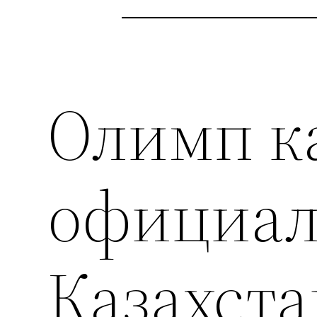
Олимп к
официал
Казахста