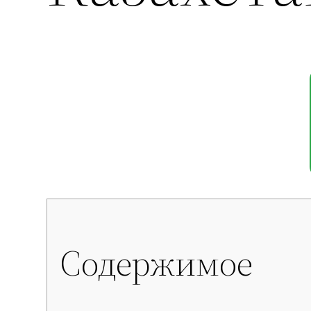
Содержимое