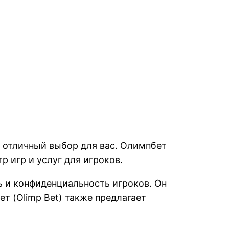
о отличный выбор для вас. Олимпбет
р игр и услуг для игроков.
ь и конфиденциальность игроков. Он
ет (Olimp Bet) также предлагает