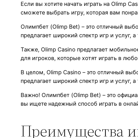
Если вы хотите начать играть на Olimp Ca
сможете выбрать игру, которая вам понрав
Олимпбет (Olimp Bet) – это отличный выб
предлагает широкий спектр игр и услуг, 
Также, Olimp Casino предлагает мобильно
для игроков, которые хотят играть в люб
В целом, Olimp Casino – это отличный вы
предлагает широкий спектр игр и услуг, 
Важно! Олимпбет (Olimp Bet) – это официа
вы ищете надежный способ играть в онлайн
Преимущества иг