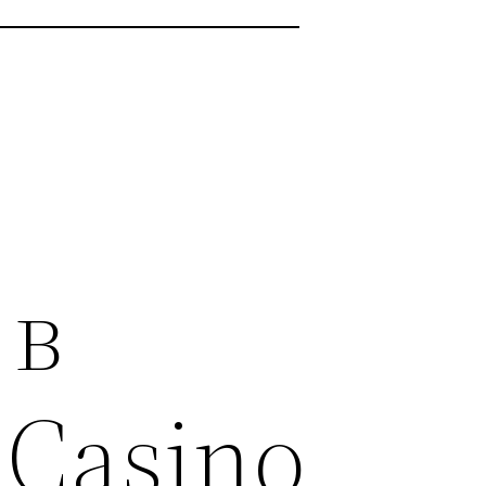
 в
 Casino