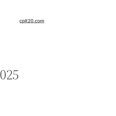
cplt20.com
2025