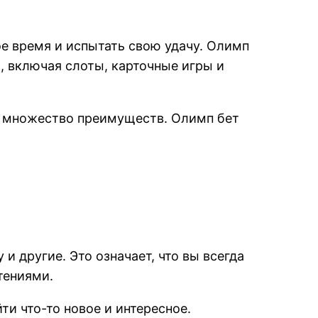
ое время и испытать свою удачу. Олимп
ы, включая слоты, карточные игры и
м множество преимуществ. Олимп бет
 и другие. Это означает, что вы всегда
тениями.
ти что-то новое и интересное.