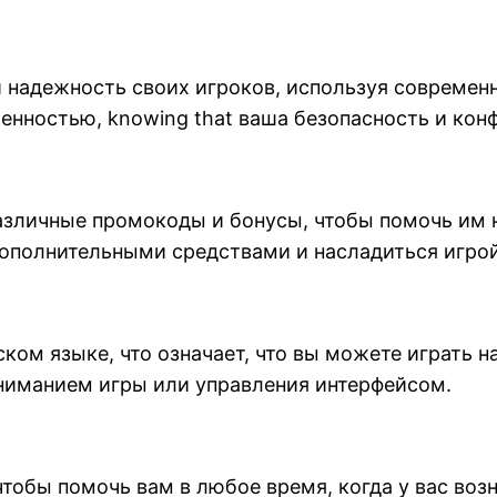
и надежность своих игроков, используя современ
еренностью, knowing that ваша безопасность и ко
азличные промокоды и бонусы, чтобы помочь им н
 дополнительными средствами и насладиться игро
ском языке, что означает, что вы можете играть н
ониманием игры или управления интерфейсом.
чтобы помочь вам в любое время, когда у вас воз