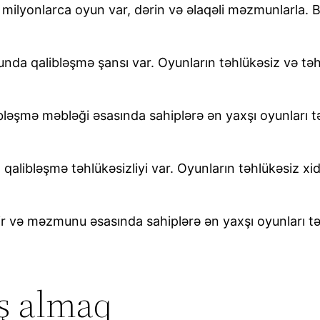
 milyonlarca oyun var, dərin və əlaqəli məzmunlarla. B
nda qalibləşmə şansı var. Oyunların təhlükəsiz və təhl
bləşmə məbləği əsasında sahiplərə ən yaxşı oyunları t
qalibləşmə təhlükəsizliyi var. Oyunların təhlükəsiz xid
r və məzmunu əsasında sahiplərə ən yaxşı oyunları tə
ş almaq