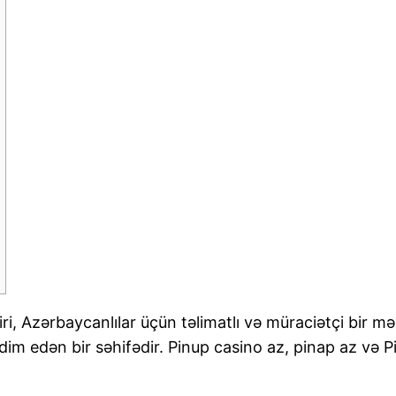
i, Azərbaycanlılar üçün təlimatlı və müraciətçi bir mə
qdim edən bir səhifədir. Pinup casino az, pinap az və P