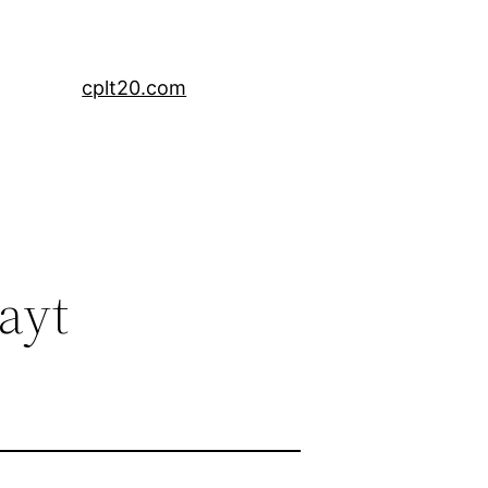
cplt20.com
ayt