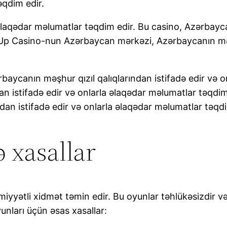
əqdim edir.
laqədar məlumatlar təqdim edir. Bu casino, Azərbaycan
 Up Casino-nun Azərbaycan mərkəzi, Azərbaycanın məşh
ycanın məşhur qızıl qalıqlarından istifadə edir və o
dan istifadə edir və onlarla əlaqədar məlumatlar təqd
dan istifadə edir və onlarla əlaqədar məlumatlar təqdi
 xasallar
iyyətli xidmət təmin edir. Bu oyunlar təhlükəsizdir 
unları üçün əsas xasallar: