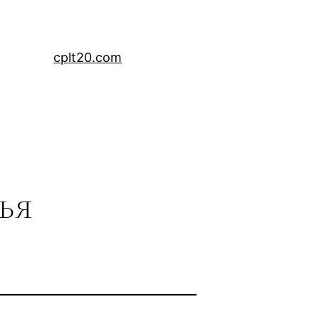
cplt20.com
ья