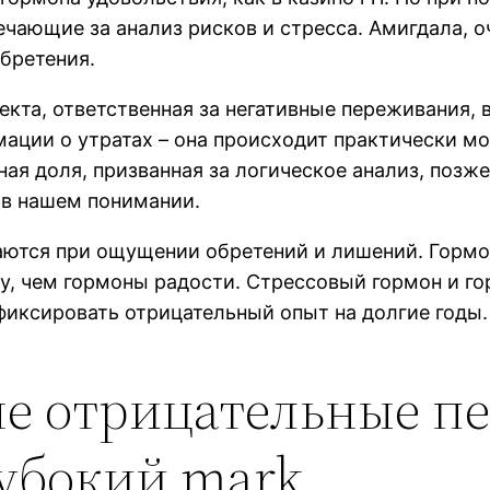
чающие за анализ рисков и стресса. Амигдала, о
обретения.
екта, ответственная за негативные переживания, 
ации о утратах – она происходит практически мо
ая доля, призванная за логическое анализ, позж
 в нашем понимании.
ются при ощущении обретений и лишений. Гормон
му, чем гормоны радости. Стрессовый гормон и г
фиксировать отрицательный опыт на долгие годы.
не отрицательные п
лубокий mark