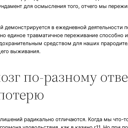
ундамент для осмысления того, отчего мы пережи
й демонстрируется в ежедневной деятельности п
но единое травматичное переживание способно и
дохранительным средством для наших прародител
щего выживания.
озг по-разному отве
 потерю
лишений радикально отличаются. Когда мы что-то
гормона удовольствия, как в казино r11. Но при 