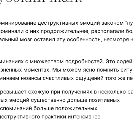
минирование деструктивных эмоций законом “лу
апоминали о них продолжительнее, располагали б
уальный мозг оставил эту особенность, несмотря
оминаниях с множеством подробностей. Это сод
езненных моментах. Мы можем ясно помнить ситу
оминаем нюансы счастливых ощущений того же пер
превышает схожую при получениях в несколько р
ных эмоций существенно дольше позитивных
оспоминаний больше положительных
деструктивного практики интенсивнее