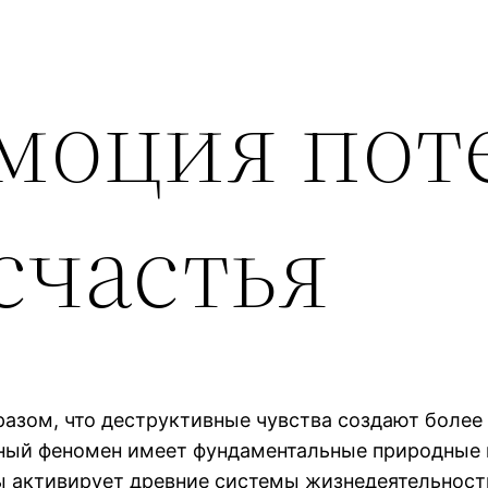
эмоция пот
счастья
разом, что деструктивные чувства создают более
ный феномен имеет фундаментальные природные 
ы активирует древние системы жизнедеятельности