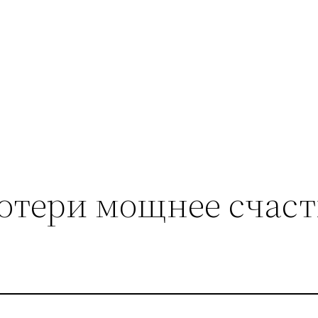
отери мощнее счаст