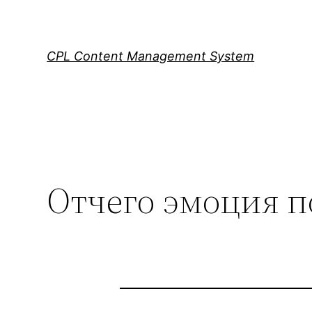
Skip
to
content
CPL Content Management System
Отчего эмоция п