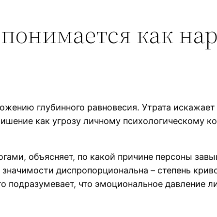
 понимается как на
ложению глубинного равновесия. Утрата искажает
лишение как угрозу личному психологическому ко
огами, объясняет, по какой причине персоны зав
значимости диспропорциональна – степень криво
то подразумевает, что эмоциональное давление л