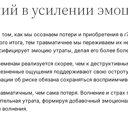
ий в усилении эмо
ом, как мы осознаем потери и приобретения в r7
го итога, тем травматичнее мы переживаем их 
ифицирует эмоцию утраты, делая его более боле
еменам реализуется скорее, чем к деструктивн
олезненные ощущения поддерживают свою острот
зации об риске обязана сохраняться восприимчи
равматичным, чем сама потеря. Волнение и стра
вительная утрата, формируя добавочный эмоциона
 волнения.