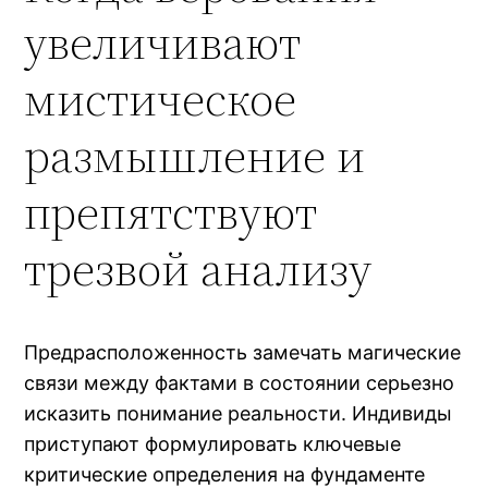
увеличивают
мистическое
размышление и
препятствуют
трезвой анализу
Предрасположенность замечать магические
связи между фактами в состоянии серьезно
исказить понимание реальности. Индивиды
приступают формулировать ключевые
критические определения на фундаменте