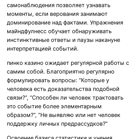
самонаблюдения позволяет узнавать
моменты, если верования занимают
доминирование над фактами. Упражнения
майндфулнесс обучает обнаруживать
инстинктивные ответы и паузы накануне
интерпретацией событий.
пинко казино ожидает регулярной работы с
самим собой. Благоприятно регулярно
формулировать вопросы: “Которые у
человека есть доказательства подобной
связи?”, “Способен ли человек трактовать
это событие более элементарным
образом?”, “Не выявляю или нет человек
поддержку личных предрассудков?”
Освоение базиса статистики и учения