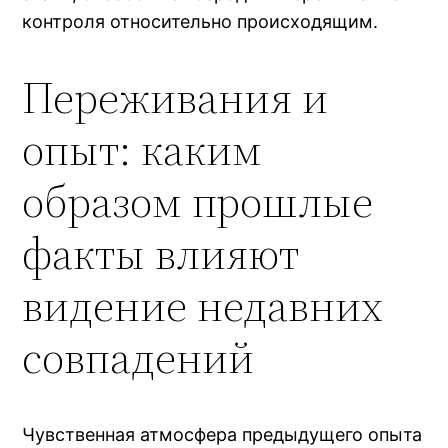
контроля относительно происходящим.
Переживания и
опыт: каким
образом прошлые
факты влияют
видение недавних
совпадений
Чувственная атмосфера предыдущего опыта