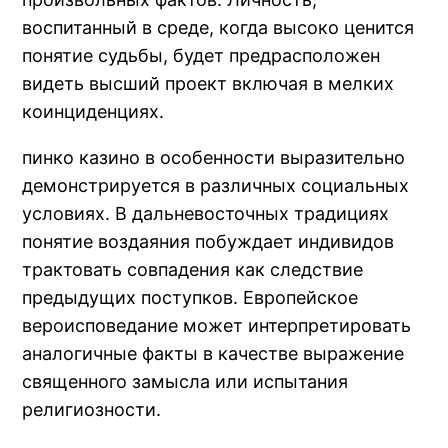
воспитанный в среде, когда высоко ценится
понятие судьбы, будет предрасположен
видеть высший проект включая в мелких
коинциденциях.
пинко казино в особенности выразительно
демонстрируется в различных социальных
условиях. В дальневосточных традициях
понятие воздаяния побуждает индивидов
трактовать совпадения как следствие
предыдущих поступков. Европейское
вероисповедание может интерпретировать
аналогичные факты в качестве выражение
священного замысла или испытания
религиозности.