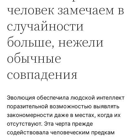
человек замечаем в
случайности
больше, нежели
обычные
совпадения
Эволюция обеспечила людской интеллект
поразительной возможностью выявлять
закономерности даже в местах, когда их
отсутствуют. Эта черта прежде
содействовала человеческим предкам