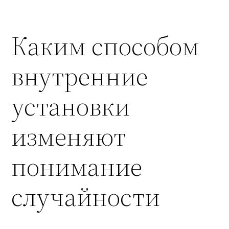
Каким способом
внутренние
установки
изменяют
понимание
случайности