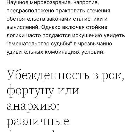
Научное мировоззрение, напротив,
предрасположено трактовать стечения
обстоятельств законами статистики и
вычислений. Однако включая стойкие
логики часто поддаются искушению увидеть
“вмешательство судьбы” в чрезвычайно
удивительных комбинациях условий.
Убежденность в рок,
фортуну или
анархию:
различные