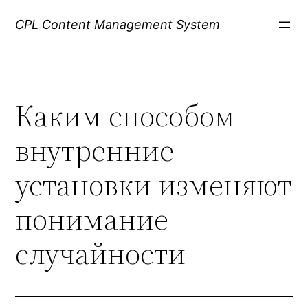
Skip
CPL Content Management System
to
content
Каким способом
внутренние
установки изменяют
понимание
случайности