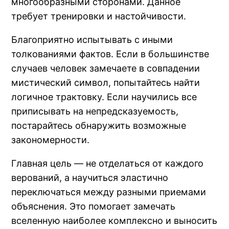
многообразными сторонами. Данное
требует тренировки и настойчивости.
Благоприятно испытывать с иными
толкованиями фактов. Если в большинстве
случаев человек замечаете в совпадении
мистический символ, попытайтесь найти
логичное трактовку. Если научились все
приписывать на непредсказуемость,
постарайтесь обнаружить возможные
закономерности.
Главная цель — не отделаться от каждого
верований, а научиться эластично
переключаться между разными приемами
объяснения. Это помогает замечать
вселенную наиболее комплексно и выносить