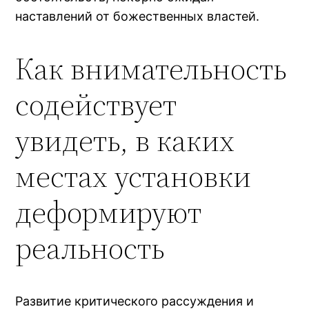
наставлений от божественных властей.
Как внимательность
содействует
увидеть, в каких
местах установки
деформируют
реальность
Развитие критического рассуждения и