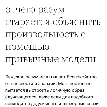
отчего разум
старается объяснить
произвольность с
помощью
привычные модели
Людское разум испытывает беспокойство
от неясности и анархии. Мозг постоянно
пытается выстроить логичную образ
случающегося, даже если для подобного
приходится додумывать иллюзорные связи.