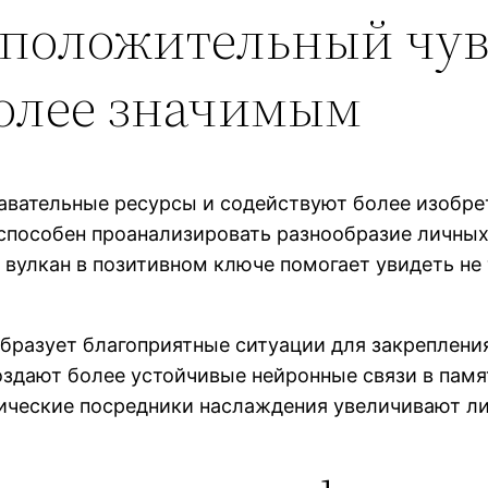
 положительный чу
более значимым
навательные ресурсы и содействуют более изобр
способен проанализировать разнообразие личных
улкан в позитивном ключе помогает увидеть не т
разует благоприятные ситуации для закрепления
здают более устойчивые нейронные связи в памя
мические посредники наслаждения увеличивают л