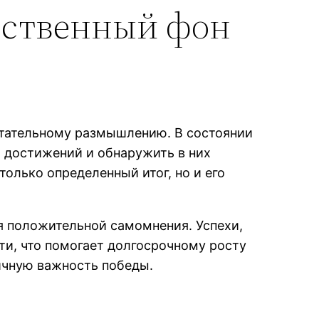
вственный фон
етательному размышлению. В состоянии
 достижений и обнаружить в них
олько определенный итог, но и его
 положительной самомнения. Успехи,
ти, что помогает долгосрочному росту
ичную важность победы.