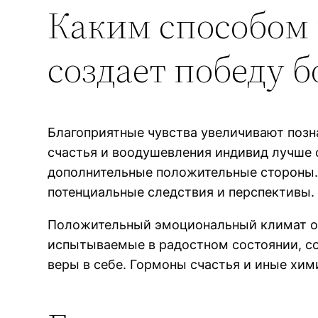
Каким способом
создает победу 
Благоприятные чувства увеличивают поз
счастья и воодушевления индивид лучше 
дополнительные положительные стороны. в
потенциальные следствия и перспективы.
Положительный эмоциональный климат об
испытываемые в радостном состоянии, со
веры в себе. Гормоны счастья и иные хи