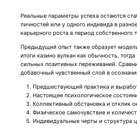
Реальные параметры успеха остаются ста
личностей или у одного индивида в разн
карьерного роста в период собственного 
Предыдущий опыт также образует модели
итоги казино вулкан как обычность, тогда
сильных позитивных переживаний. Сравн
добавочный чувственный слой в осознани
Предшествующий практика и вырабо
Настоящее психологическое состоян
Коллективный обстановка и отклик 
Физическое самочувствие и количес
Индивидуальные черты и структура 