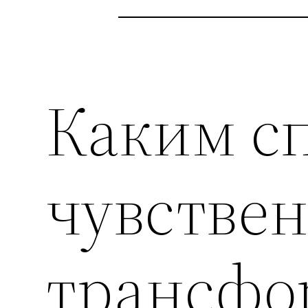
Каким с
чувстве
трансфо