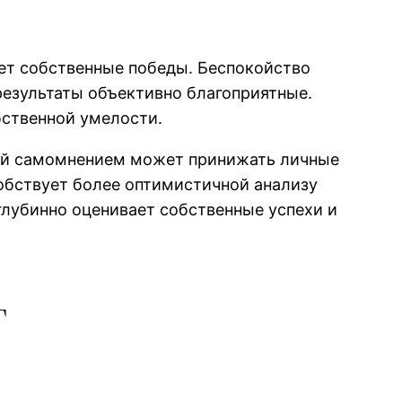
ет собственные победы. Беспокойство
результаты объективно благоприятные.
бственной умелости.
ой самомнением может принижать личные
обствует более оптимистичной анализу
 глубинно оценивает собственные успехи и
г