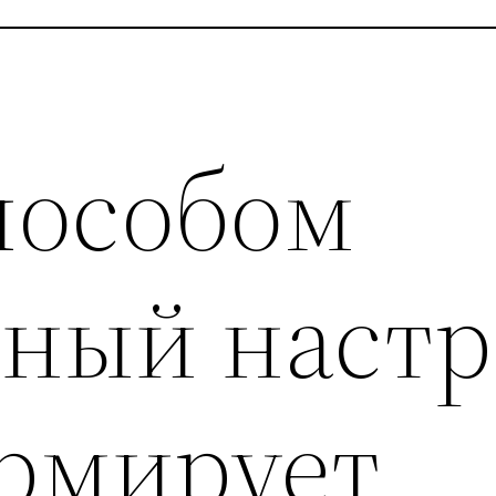
пособом
нный наст
рмирует