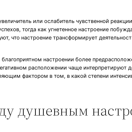
величитель или ослабитель чувственной реакции 
спехов, тогда как угнетенное настроение побужд
ют, что настроение трансформирует деятельность
 в благоприятном настроении более предрасполо
 негативном расположении чаще интерпретируют 
еляющим фактором в том, в какой степени интенс
ду душевным настр