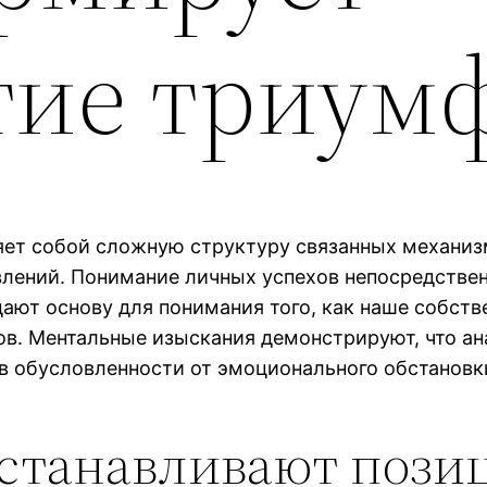
тие триум
ет собой сложную структуру связанных механиз
ений. Понимание личных успехов непосредствен
ают основу для понимания того, как наше собств
тов. Ментальные изыскания демонстрируют, что а
в обусловленности от эмоционального обстановк
устанавливают пози