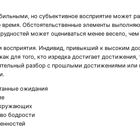
бильными, но субъективное восприятие может ра
ое время. Обстоятельственные элементы выполн
трудностей может оцениваться менее весело, чем
 восприятия. Индивид, привыкший к высоким д
 как для того, кто изредка достигает достижения,
ительный разбор с прошлыми достижениями или
и.
танные ожидания
ие
окружающих
тво бодрости
ценностей