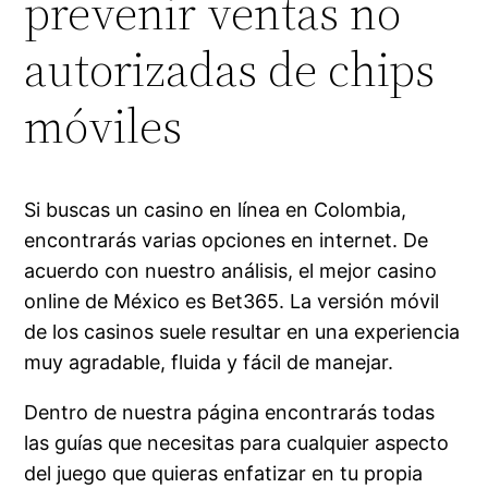
prevenir ventas no
autorizadas de chips
móviles
Si buscas un casino en línea en Colombia,
encontrarás varias opciones en internet. De
acuerdo con nuestro análisis, el mejor casino
online de México es Bet365. La versión móvil
de los casinos suele resultar en una experiencia
muy agradable, fluida y fácil de manejar.
Dentro de nuestra página encontrarás todas
las guías que necesitas para cualquier aspecto
del juego que quieras enfatizar en tu propia