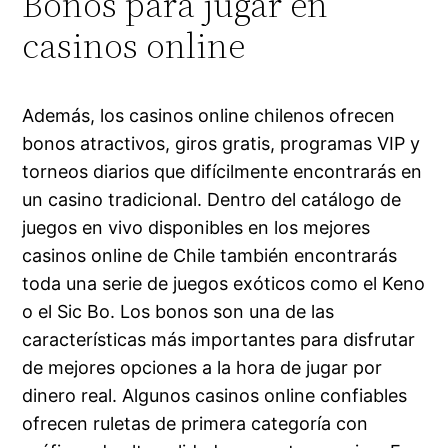
Bonos para jugar en
casinos online
Además, los casinos online chilenos ofrecen
bonos atractivos, giros gratis, programas VIP y
torneos diarios que difícilmente encontrarás en
un casino tradicional. Dentro del catálogo de
juegos en vivo disponibles en los mejores
casinos online de Chile también encontrarás
toda una serie de juegos exóticos como el Keno
o el Sic Bo. Los bonos son una de las
características más importantes para disfrutar
de mejores opciones a la hora de jugar por
dinero real. Algunos casinos online confiables
ofrecen ruletas de primera categoría con