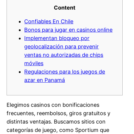
Content
Confiables En Chile
Bonos para jugar en casinos online
Implementan bloqueo por
geolocalización para prevenir
ventas no autorizadas de chips
móviles
Regulaciones para los juegos de
azar en Panamá
Elegimos casinos con bonificaciones
frecuentes, reembolsos, giros gratuitos y
distintas ventajas. Buscamos sitios con
categorías de juego, como Sportium que