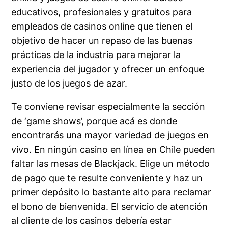
educativos, profesionales y gratuitos para
empleados de casinos online que tienen el
objetivo de hacer un repaso de las buenas
prácticas de la industria para mejorar la
experiencia del jugador y ofrecer un enfoque
justo de los juegos de azar.
Te conviene revisar especialmente la sección
de ‘game shows’, porque acá es donde
encontrarás una mayor variedad de juegos en
vivo. En ningún casino en línea en Chile pueden
faltar las mesas de Blackjack. Elige un método
de pago que te resulte conveniente y haz un
primer depósito lo bastante alto para reclamar
el bono de bienvenida. El servicio de atención
al cliente de los casinos debería estar