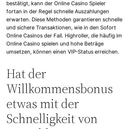
bestätigt, kann der Online Casino Spieler
fortan in der Regel schnelle Auszahlungen
erwarten. Diese Methoden garantieren schnelle
und sichere Transaktionen, wie in den Sofort
Online Casinos der Fall. Highroller, die häufig im
Online Casino spielen und hohe Beträge
umsetzen, können einen VIP-Status erreichen.
Hat der
Willkommensbonus
etwas mit der
Schnelligkeit von