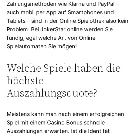
Zahlungsmethoden wie Klarna und PayPal –
auch mobil per App auf Smartphones und
Tablets – sind in der Online Spielothek also kein
Problem. Bei JokerStar online werden Sie
fündig, egal welche Art von Online
Spielautomaten Sie mögen!
Welche Spiele haben die
höchste
Auszahlungsquote?
Meistens kann man nach einem erfolgreichen
Spiel mit einem Casino Bonus schnelle
Auszahlungen erwarten. Ist die Identität