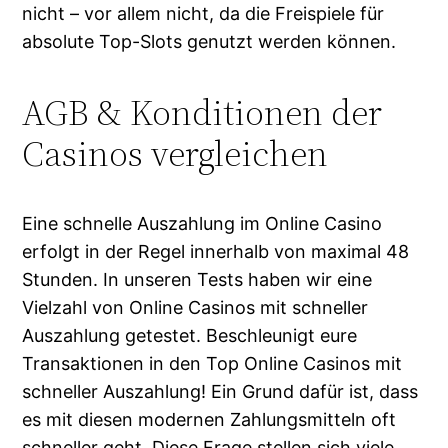
nicht – vor allem nicht, da die Freispiele für
absolute Top-Slots genutzt werden können.
AGB & Konditionen der
Casinos vergleichen
Eine schnelle Auszahlung im Online Casino
erfolgt in der Regel innerhalb von maximal 48
Stunden. In unseren Tests haben wir eine
Vielzahl von Online Casinos mit schneller
Auszahlung getestet. Beschleunigt eure
Transaktionen in den Top Online Casinos mit
schneller Auszahlung! Ein Grund dafür ist, dass
es mit diesen modernen Zahlungsmitteln oft
schneller geht. Diese Frage stellen sich viele