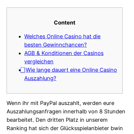
Content
Welches Online Casino hat die
besten Gewinnchancen?
AGB & Konditionen der Casinos
vergleichen
⃣ Wie lange dauert eine Online Casino
Auszahlung?
Wenn ihr mit PayPal auszahlt, werden eure
Auszahlungsanfragen innerhalb von 8 Stunden
bearbeitet. Den dritten Platz in unserem
Ranking hat sich der Glücksspielanbieter bwin