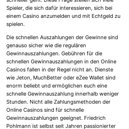
Spieler, die sich dafür interessieren, sich bei
einem Casino anzumelden und mit Echtgeld zu
spielen.
Die schnellen Auszahlungen der Gewinne sind
genauso sicher wie die regulären
Gewinnauszahlungen. Gebühren für die
schnellen Gewinnauszahlungen in den Online
Casinos fallen in der Regel nicht an. Dienste
wie Jeton, MuchBetter oder eZee Wallet sind
enorm beliebt und ermöglichen euch eine
schnelle Gewinnauszahlung innerhalb weniger
Stunden. Nicht alle Zahlungsmethoden der
Online Casinos sind für schnelle
Gewinnauszahlungen geeignet. Friedrich
Pohlmann ist selbst seit Jahren passionierter