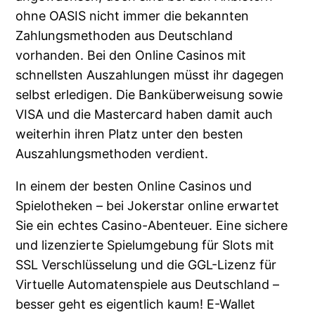
ohne OASIS nicht immer die bekannten
Zahlungsmethoden aus Deutschland
vorhanden. Bei den Online Casinos mit
schnellsten Auszahlungen müsst ihr dagegen
selbst erledigen. Die Banküberweisung sowie
VISA und die Mastercard haben damit auch
weiterhin ihren Platz unter den besten
Auszahlungsmethoden verdient.
In einem der besten Online Casinos und
Spielotheken – bei Jokerstar online erwartet
Sie ein echtes Casino-Abenteuer. Eine sichere
und lizenzierte Spielumgebung für Slots mit
SSL Verschlüsselung und die GGL-Lizenz für
Virtuelle Automatenspiele aus Deutschland –
besser geht es eigentlich kaum! E-Wallet