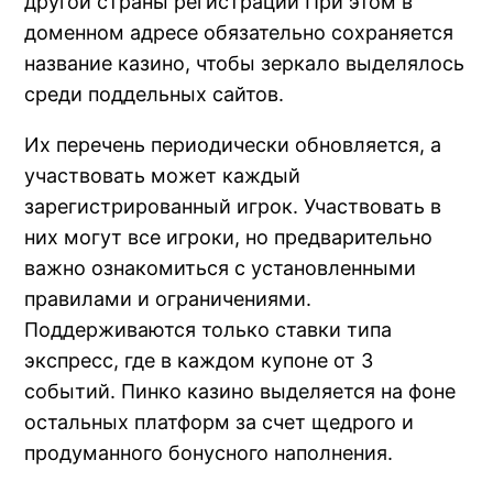
другой страны регистрации При этом в
доменном адресе обязательно сохраняется
название казино, чтобы зеркало выделялось
среди поддельных сайтов.
Их перечень периодически обновляется, а
участвовать может каждый
зарегистрированный игрок. Участвовать в
них могут все игроки, но предварительно
важно ознакомиться с установленными
правилами и ограничениями.
Поддерживаются только ставки типа
экспресс, где в каждом купоне от 3
событий. Пинко казино выделяется на фоне
остальных платформ за счет щедрого и
продуманного бонусного наполнения.