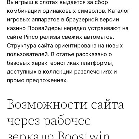
Выигрыш в слотах выдается за сбор
комбинаций одинаковых символов. Каталог
игровых аппаратов в браузерной версии
казино Провайдеры нередко устраивают на
сайте Pinco релизы свежих автоматов.
Структура сайта ориентирована на новых
пользователей. В статье рассказано о
базовых характеристиках платформы,
доступных в коллекции развлечениях и
промо предложениях.
Возможности сайта
через рабочее
зеркало Boostwin