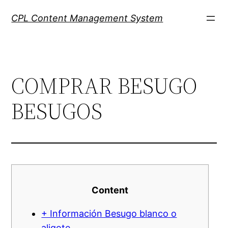
Skip
CPL Content Management System
to
content
COMPRAR BESUGO
BESUGOS
Content
+ Información Besugo blanco o
aligote