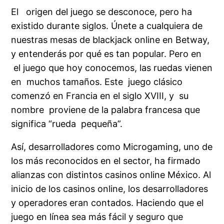
El origen del juego se desconoce, pero ha
existido durante siglos. Únete a cualquiera de
nuestras mesas de blackjack online en Betway,
y entenderás por qué es tan popular. Pero en
el juego que hoy conocemos, las ruedas vienen
en muchos tamaños. Este juego clásico
comenzó en Francia en el siglo XVIII, y su
nombre proviene de la palabra francesa que
significa “rueda pequeña”.
Así, desarrolladores como Microgaming, uno de
los más reconocidos en el sector, ha firmado
alianzas con distintos casinos online México. Al
inicio de los casinos online, los desarrolladores
y operadores eran contados. Haciendo que el
juego en línea sea más fácil y seguro que