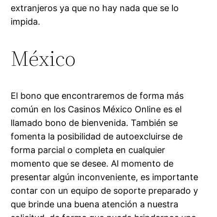
extranjeros ya que no hay nada que se lo
impida.
México
El bono que encontraremos de forma más
común en los Casinos México Online es el
llamado bono de bienvenida. También se
fomenta la posibilidad de autoexcluirse de
forma parcial o completa en cualquier
momento que se desee. Al momento de
presentar algún inconveniente, es importante
contar con un equipo de soporte preparado y
que brinde una buena atención a nuestra