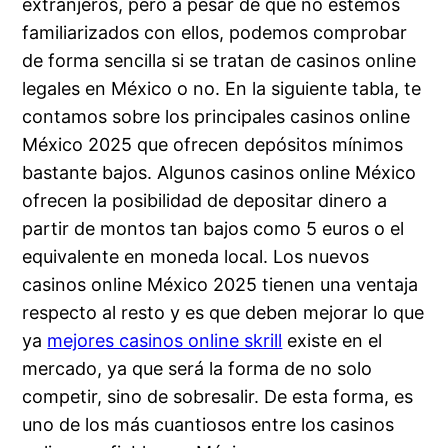
extranjeros, pero a pesar de que no estemos
familiarizados con ellos, podemos comprobar
de forma sencilla si se tratan de casinos online
legales en México o no. En la siguiente tabla, te
contamos sobre los principales casinos online
México 2025 que ofrecen depósitos mínimos
bastante bajos. Algunos casinos online México
ofrecen la posibilidad de depositar dinero a
partir de montos tan bajos como 5 euros o el
equivalente en moneda local. Los nuevos
casinos online México 2025 tienen una ventaja
respecto al resto y es que deben mejorar lo que
ya
mejores casinos online skrill
existe en el
mercado, ya que será la forma de no solo
competir, sino de sobresalir. De esta forma, es
uno de los más cuantiosos entre los casinos