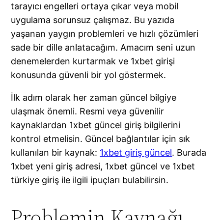
tarayıcı engelleri ortaya çıkar veya mobil
uygulama sorunsuz çalışmaz. Bu yazıda
yaşanan yaygın problemleri ve hızlı çözümleri
sade bir dille anlatacağım. Amacım seni uzun
denemelerden kurtarmak ve 1xbet girişi
konusunda güvenli bir yol göstermek.
İlk adım olarak her zaman güncel bilgiye
ulaşmak önemli. Resmi veya güvenilir
kaynaklardan 1xbet güncel giriş bilgilerini
kontrol etmelisin. Güncel bağlantılar için sık
kullanılan bir kaynak:
1xbet giriş güncel
. Burada
1xbet yeni giriş adresi, 1xbet güncel ve 1xbet
türkiye giriş ile ilgili ipuçları bulabilirsin.
Problemin Kaynağı