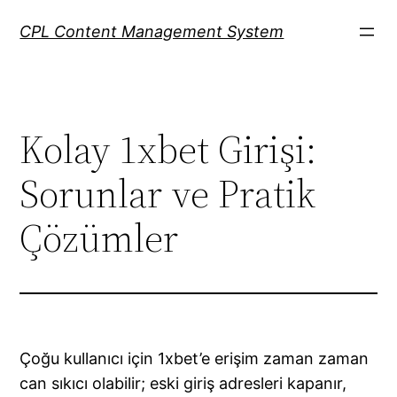
Skip
CPL Content Management System
to
content
Kolay 1xbet Girişi:
Sorunlar ve Pratik
Çözümler
Çoğu kullanıcı için 1xbet’e erişim zaman zaman
can sıkıcı olabilir; eski giriş adresleri kapanır,