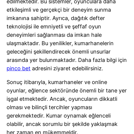
edilmektedir. Bu sistemler, oyunculara daha
etkileşimli ve gerçekçi bir deneyim sunma
imkanına sahiptir. Ayrıca, dağıtık defter
teknolojisi ile emniyetli ve şeffaf oyun
deneyimleri sağlanması da imkan hale
ulaşmaktadır. Bu yenilikler, kumarhanelerin
geleceğini şekillendirecek önemli unsurlar
arasında yer bulunmaktadır. Daha fazla bilgi için
pinco bet
adresini ziyaret edebilirsiniz.
Sonuç itibarıyla, kumarhaneler ve online
oyunlar, eğlence sektöründe önemli bir tane yer
işgal etmektedir. Ancak, oyuncuların dikkatli
olması ve bilinçli tercihler yapması
gerekmektedir. Kumar oynamak eğlenceli
olabilir, ancak sorumlu bir şekilde yaklaşmak
her zaman en mükemmeldir.