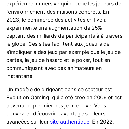
expérience immersive qui proche les joueurs de
l’environnement des maisons concrets. En
2023, le commerce des activités en live a
expérimenté une augmentation de 25%,
captant des milliards de participants à à travers
le globe. Ces sites facilitent aux joueurs de
s’impliquer à des jeux par exemple que le jeu de
cartes, la jeu de hasard et le poker, tout en
communiquant avec des animateurs en
instantané.
Un modèle de dirigeant dans ce secteur est
Evolution Gaming, qui a été créé en 2006 et est
devenu un pionnier des jeux en live. Vous
pouvez en découvrir davantage sur leurs
avancées sur leur
site authentique
. En 2022,