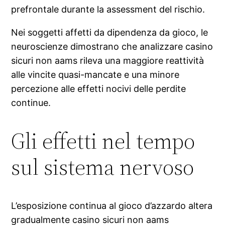
prefrontale durante la assessment del rischio.
Nei soggetti affetti da dipendenza da gioco, le
neuroscienze dimostrano che analizzare casino
sicuri non aams rileva una maggiore reattività
alle vincite quasi-mancate e una minore
percezione alle effetti nocivi delle perdite
continue.
Gli effetti nel tempo
sul sistema nervoso
L’esposizione continua al gioco d’azzardo altera
gradualmente casino sicuri non aams