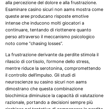
alla percezione del dolore e alla frustrazione.
Esaminare casino sicuri non aams mostra come
queste aree producano risposte emotive
intense che inducono molti giocatori a
continuare, tentando di riottenere quanto
perso attraverso il meccanismo psicologico
noto come “chasing losses”.
La frustrazione derivante da perdite stimola il
rilascio di cortisolo, l’ormone dello stress,
mentre riduce la serotonina, compromettendo
il controllo dell’impulso. Gli studi di
neuroscienze su casino sicuri non aams
dimostrano che questa combinazione
biochimica diminuisce la capacità di valutazione
razionale, portando a decisioni sempre più