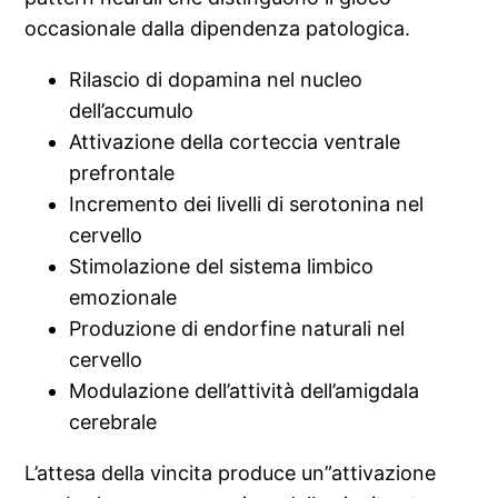
occasionale dalla dipendenza patologica.
Rilascio di dopamina nel nucleo
dell’accumulo
Attivazione della corteccia ventrale
prefrontale
Incremento dei livelli di serotonina nel
cervello
Stimolazione del sistema limbico
emozionale
Produzione di endorfine naturali nel
cervello
Modulazione dell’attività dell’amigdala
cerebrale
L’attesa della vincita produce un”attivazione