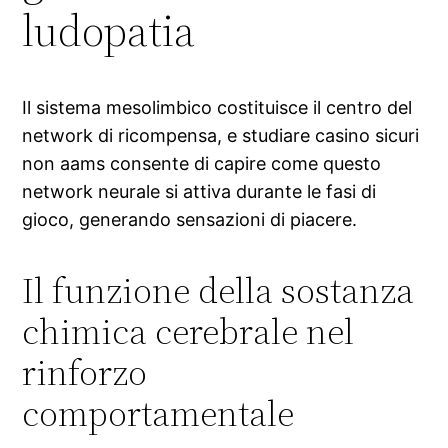
ludopatia
Il sistema mesolimbico costituisce il centro del
network di ricompensa, e studiare casino sicuri
non aams consente di capire come questo
network neurale si attiva durante le fasi di
gioco, generando sensazioni di piacere.
Il funzione della sostanza
chimica cerebrale nel
rinforzo
comportamentale