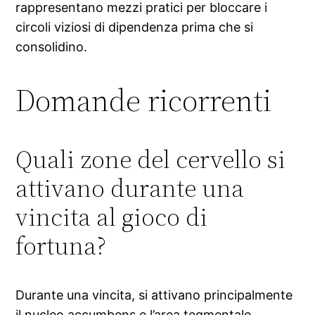
rappresentano mezzi pratici per bloccare i
circoli viziosi di dipendenza prima che si
consolidino.
Domande ricorrenti
Quali zone del cervello si
attivano durante una
vincita al gioco di
fortuna?
Durante una vincita, si attivano principalmente
il nucleo accumbens e l’area tegmentale