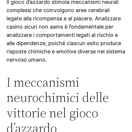
Il gioco d’azzardo stimola meccanismi neurali
complessi che coinvolgono aree cerebrali
legate alla ricompensa e al piacere. Analizzare
casino sicuri non aams è fondamentale per
analizzare i comportamenti legati al rischio e
alle dipendenze, poiché ciascun esito produce
risposte chimiche e emotive diverse nel sistema
nervoso umano.
I meccanismi
neurochimici delle
vittorie nel gioco
d’azzardo