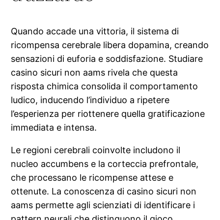
Quando accade una vittoria, il sistema di
ricompensa cerebrale libera dopamina, creando
sensazioni di euforia e soddisfazione. Studiare
casino sicuri non aams rivela che questa
risposta chimica consolida il comportamento
ludico, inducendo l’individuo a ripetere
l’esperienza per riottenere quella gratificazione
immediata e intensa.
Le regioni cerebrali coinvolte includono il
nucleo accumbens e la corteccia prefrontale,
che processano le ricompense attese e
ottenute. La conoscenza di casino sicuri non
aams permette agli scienziati di identificare i
pattern neurali che distinguono il gioco