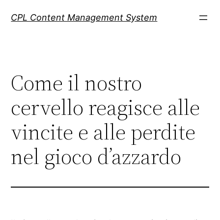
Skip
CPL Content Management System
to
content
Come il nostro
cervello reagisce alle
vincite e alle perdite
nel gioco d’azzardo