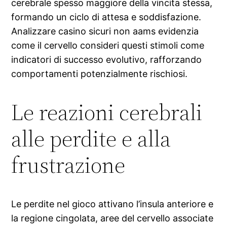
cerebrale spesso maggiore della vincita stessa,
formando un ciclo di attesa e soddisfazione.
Analizzare casino sicuri non aams evidenzia
come il cervello consideri questi stimoli come
indicatori di successo evolutivo, rafforzando
comportamenti potenzialmente rischiosi.
Le reazioni cerebrali
alle perdite e alla
frustrazione
Le perdite nel gioco attivano l’insula anteriore e
la regione cingolata, aree del cervello associate