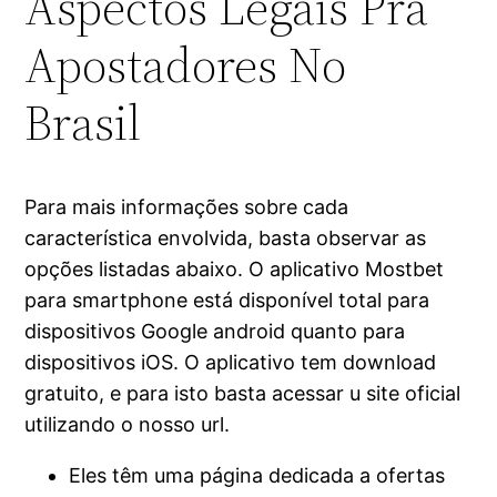
Aspectos Legais Pra
Apostadores No
Brasil
Para mais informações sobre cada
característica envolvida, basta observar as
opções listadas abaixo. O aplicativo Mostbet
para smartphone está disponível total para
dispositivos Google android quanto para
dispositivos iOS. O aplicativo tem download
gratuito, e para isto basta acessar u site oficial
utilizando o nosso url.
Eles têm uma página dedicada a ofertas