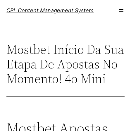
Skip
CPL Content Management System
to
content
Mostbet Início Da Sua
Etapa De Apostas No
Momento! 4o Mini
Mostbet Apostas