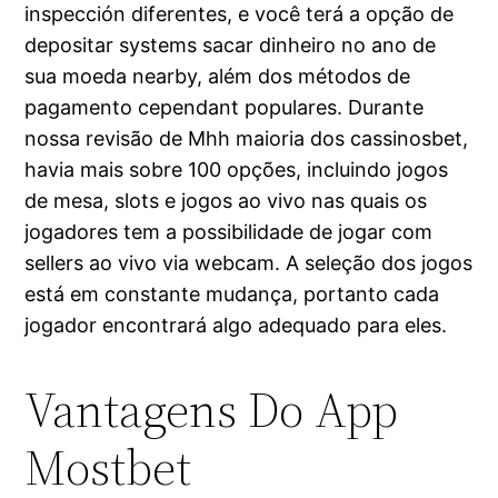
inspección diferentes, e você terá a opção de
depositar systems sacar dinheiro no ano de
sua moeda nearby, além dos métodos de
pagamento cependant populares. Durante
nossa revisão de Mhh maioria dos cassinosbet,
havia mais sobre 100 opções, incluindo jogos
de mesa, slots e jogos ao vivo nas quais os
jogadores tem a possibilidade de jogar com
sellers ao vivo via webcam. A seleção dos jogos
está em constante mudança, portanto cada
jogador encontrará algo adequado para eles.
Vantagens Do App
Mostbet