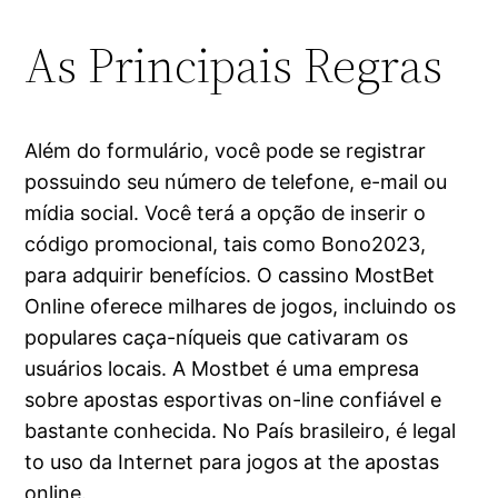
As Principais Regras
Além do formulário, você pode se registrar
possuindo seu número de telefone, e-mail ou
mídia social. Você terá a opção de inserir o
código promocional, tais como Bono2023,
para adquirir benefícios. O cassino MostBet
Online oferece milhares de jogos, incluindo os
populares caça-níqueis que cativaram os
usuários locais. A Mostbet é uma empresa
sobre apostas esportivas on-line confiável e
bastante conhecida. No País brasileiro, é legal
to uso da Internet para jogos at the apostas
online.