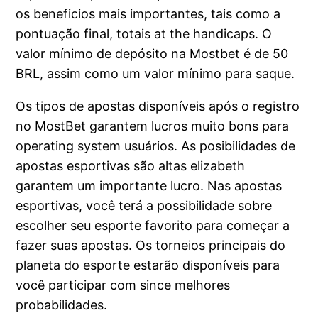
os beneficios mais importantes, tais como a
pontuação final, totais at the handicaps. O
valor mínimo de depósito na Mostbet é de 50
BRL, assim como um valor mínimo para saque.
Os tipos de apostas disponíveis após o registro
no MostBet garantem lucros muito bons para
operating system usuários. As posibilidades de
apostas esportivas são altas elizabeth
garantem um importante lucro. Nas apostas
esportivas, você terá a possibilidade sobre
escolher seu esporte favorito para começar a
fazer suas apostas. Os torneios principais do
planeta do esporte estarão disponíveis para
você participar com since melhores
probabilidades.