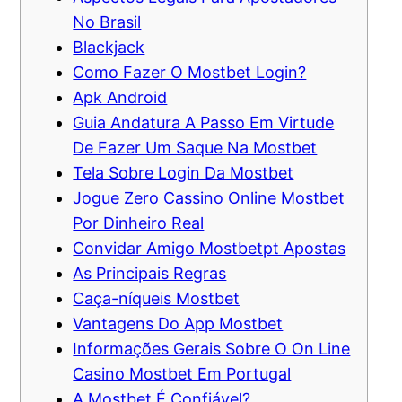
No Brasil
Blackjack
Como Fazer O Mostbet Login?
Apk Android
Guia Andatura A Passo Em Virtude
De Fazer Um Saque Na Mostbet
Tela Sobre Login Da Mostbet
Jogue Zero Cassino Online Mostbet
Por Dinheiro Real
Convidar Amigo Mostbetpt Apostas
As Principais Regras
Caça-níqueis Mostbet
Vantagens Do App Mostbet
Informações Gerais Sobre O On Line
Casino Mostbet Em Portugal
A Mostbet É Confiável?