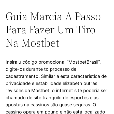
Guia Marcia A Passo
Para Fazer Um Tiro
Na Mostbet
Insira u código promocional “MostbetBrasil”,
digite-os durante to processo de
cadastramento. Similar a esta característica de
privacidade e estabilidade elizabeth outras
revisões da Mostbet, o internet site poderia ser
chamado de site tranquilo de esportes e as
apostas na cassinos são quase seguras. O
cassino opera em pound e não está localizado