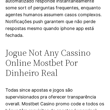
automatizado responde instantaneamente
some sort of perguntas frequentes, enquanto
agentes humanos assumem casos complexos.
Notificações push garantem que não perde
respostas mesmo quando iphone app está
fechada.
Jogue Not Any Cassino
Online Mostbet Por
Dinheiro Real
Todas since apostas e jogos são
supervisionados pra oferecer transparência
overall. Mostbet Casino promo code e todos os