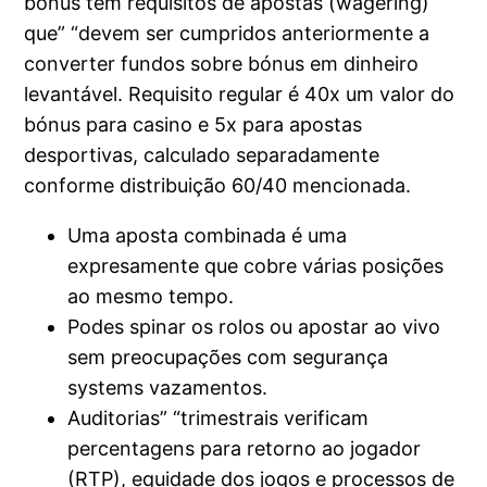
bónus têm requisitos de apostas (wagering)
que” “devem ser cumpridos anteriormente a
converter fundos sobre bónus em dinheiro
levantável. Requisito regular é 40x um valor do
bónus para casino e 5x para apostas
desportivas, calculado separadamente
conforme distribuição 60/40 mencionada.
Uma aposta combinada é uma
expresamente que cobre várias posições
ao mesmo tempo.
Podes spinar os rolos ou apostar ao vivo
sem preocupações com segurança
systems vazamentos.
Auditorias” “trimestrais verificam
percentagens para retorno ao jogador
(RTP), equidade dos jogos e processos de