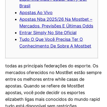
Brasil
Apostas Ao Vivo
Apostas Nba 2025/26 Na Mostbet –
Mercados, Previsões E Últimas Odds
Entrar Simply No Site Oficial
Tudo O Que Você Precisa Ter O
Conhecimento De Sobre A Mostbet
todas as principais federações do esporte. Os
mercados oferecidos no MostBet estão sempre
entre os melhores entre while casas de
apostas. Quando se refiere de MostBet
apostas, você pode decidir os esportes
elizabeth ligas mais conocidos do mundo rapid
tudo está disponível sem restrições.