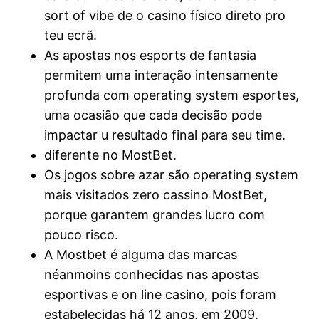
sort of vibe de o casino físico direto pro
teu ecrã.
As apostas nos esports de fantasia
permitem uma interação intensamente
profunda com operating system esportes,
uma ocasião que cada decisão pode
impactar u resultado final para seu time.
diferente no MostBet.
Os jogos sobre azar são operating system
mais visitados zero cassino MostBet,
porque garantem grandes lucro com
pouco risco.
A Mostbet é alguma das marcas
néanmoins conhecidas nas apostas
esportivas e on line casino, pois foram
estabelecidas há 12 anos, em 2009.