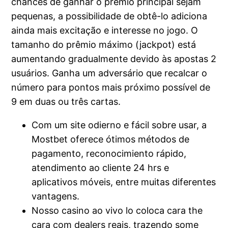
chances de ganhar o prêmio principal sejam
pequenas, a possibilidade de obtê-lo adiciona
ainda mais excitação e interesse no jogo. O
tamanho do prêmio máximo (jackpot) está
aumentando gradualmente devido às apostas 2
usuários. Ganha um adversário que recalcar o
número para pontos mais próximo possível de
9 em duas ou três cartas.
Com um site odierno e fácil sobre usar, a
Mostbet oferece ótimos métodos de
pagamento, reconocimiento rápido,
atendimento ao cliente 24 hrs e
aplicativos móveis, entre muitas diferentes
vantagens.
Nosso casino ao vivo lo coloca cara the
cara com dealers reais, trazendo some