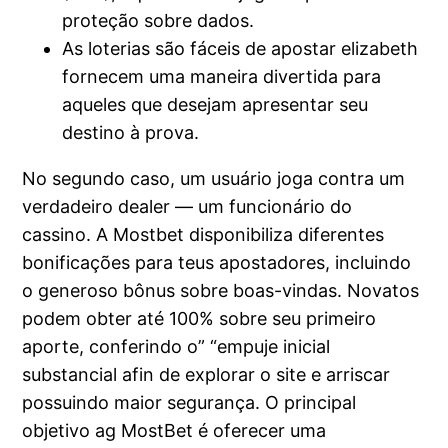
proteção sobre dados.
As loterias são fáceis de apostar elizabeth
fornecem uma maneira divertida para
aqueles que desejam apresentar seu
destino à prova.
No segundo caso, um usuário joga contra um
verdadeiro dealer — um funcionário do
cassino. A Mostbet disponibiliza diferentes
bonificações para teus apostadores, incluindo
o generoso bônus sobre boas-vindas. Novatos
podem obter até 100% sobre seu primeiro
aporte, conferindo o” “empuje inicial
substancial afin de explorar o site e arriscar
possuindo maior segurança. O principal
objetivo ag MostBet é oferecer uma