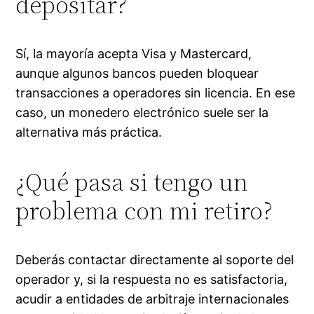
depositar?
Sí, la mayoría acepta Visa y Mastercard,
aunque algunos bancos pueden bloquear
transacciones a operadores sin licencia. En ese
caso, un monedero electrónico suele ser la
alternativa más práctica.
¿Qué pasa si tengo un
problema con mi retiro?
Deberás contactar directamente al soporte del
operador y, si la respuesta no es satisfactoria,
acudir a entidades de arbitraje internacionales