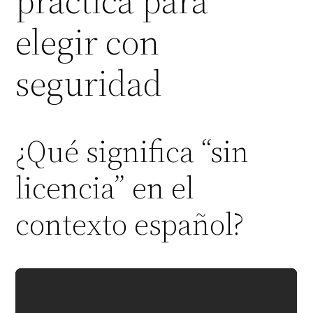
práctica para
elegir con
seguridad
¿Qué significa “sin
licencia” en el
contexto español?