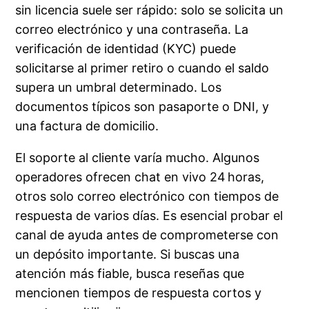
sin licencia suele ser rápido: solo se solicita un
correo electrónico y una contraseña. La
verificación de identidad (KYC) puede
solicitarse al primer retiro o cuando el saldo
supera un umbral determinado. Los
documentos típicos son pasaporte o DNI, y
una factura de domicilio.
El soporte al cliente varía mucho. Algunos
operadores ofrecen chat en vivo 24 horas,
otros solo correo electrónico con tiempos de
respuesta de varios días. Es esencial probar el
canal de ayuda antes de comprometerse con
un depósito importante. Si buscas una
atención más fiable, busca reseñas que
mencionen tiempos de respuesta cortos y