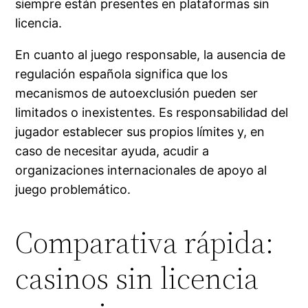
siempre están presentes en plataformas sin
licencia.
En cuanto al juego responsable, la ausencia de
regulación española significa que los
mecanismos de autoexclusión pueden ser
limitados o inexistentes. Es responsabilidad del
jugador establecer sus propios límites y, en
caso de necesitar ayuda, acudir a
organizaciones internacionales de apoyo al
juego problemático.
Comparativa rápida:
casinos sin licencia