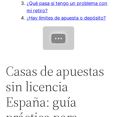
¿Qué pasa si tengo un problema con
mi retiro?
¿Hay límites de apuesta o depósito?
Casas de apuestas
sin licencia
España: guía