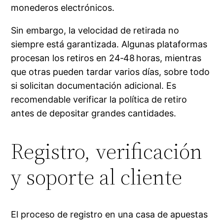
monederos electrónicos.
Sin embargo, la velocidad de retirada no
siempre está garantizada. Algunas plataformas
procesan los retiros en 24‑48 horas, mientras
que otras pueden tardar varios días, sobre todo
si solicitan documentación adicional. Es
recomendable verificar la política de retiro
antes de depositar grandes cantidades.
Registro, verificación
y soporte al cliente
El proceso de registro en una casa de apuestas