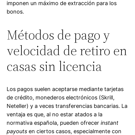
imponen un máximo de extracción para los
bonos.
Métodos de pago y
velocidad de retiro en
casas sin licencia
Los pagos suelen aceptarse mediante tarjetas
de crédito, monederos electrónicos (Skrill,
Neteller) y a veces transferencias bancarias. La
ventaja es que, al no estar atados a la
normativa española, pueden ofrecer
instant
payouts
en ciertos casos, especialmente con