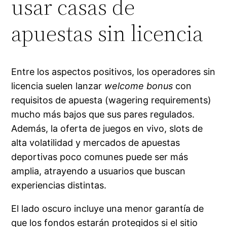
usar casas de
apuestas sin licencia
Entre los aspectos positivos, los operadores sin
licencia suelen lanzar
welcome bonus
con
requisitos de apuesta (wagering requirements)
mucho más bajos que sus pares regulados.
Además, la oferta de juegos en vivo, slots de
alta volatilidad y mercados de apuestas
deportivas poco comunes puede ser más
amplia, atrayendo a usuarios que buscan
experiencias distintas.
El lado oscuro incluye una menor garantía de
que los fondos estarán protegidos si el sitio