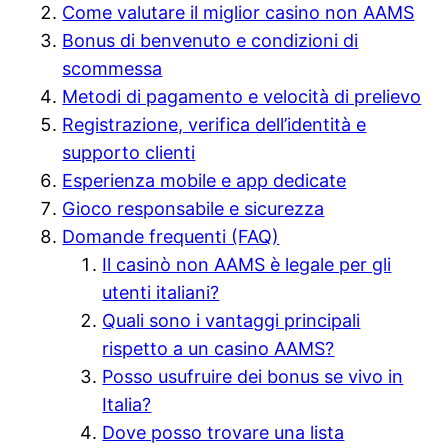
Come valutare il miglior casino non AAMS
Bonus di benvenuto e condizioni di
scommessa
Metodi di pagamento e velocità di prelievo
Registrazione, verifica dell’identità e
supporto clienti
Esperienza mobile e app dedicate
Gioco responsabile e sicurezza
Domande frequenti (FAQ)
Il casinò non AAMS è legale per gli
utenti italiani?
Quali sono i vantaggi principali
rispetto a un casino AAMS?
Posso usufruire dei bonus se vivo in
Italia?
Dove posso trovare una lista