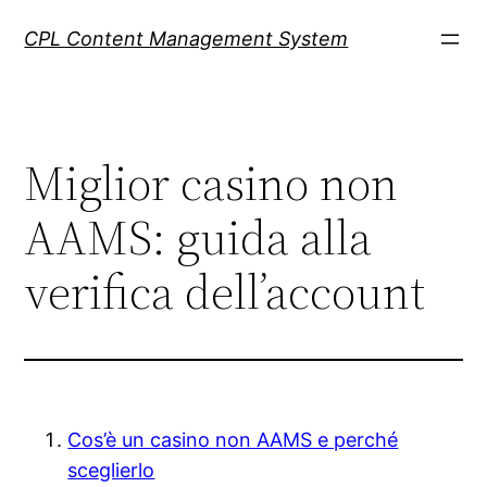
Skip
CPL Content Management System
to
content
Miglior casino non
AAMS: guida alla
verifica dell’account
Cos’è un casino non AAMS e perché
sceglierlo