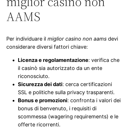
miglior casino non
AAMS
Per individuare il
miglior casino non aams
devi
considerare diversi fattori chiave:
Licenza e regolamentazione
: verifica che
il casinò sia autorizzato da un ente
riconosciuto.
Sicurezza dei dati
: cerca certificazioni
SSL e politiche sulla privacy trasparenti.
Bonus e promozioni
: confronta i valori dei
bonus di benvenuto, i requisiti di
scommessa (wagering requirements) e le
offerte ricorrenti.