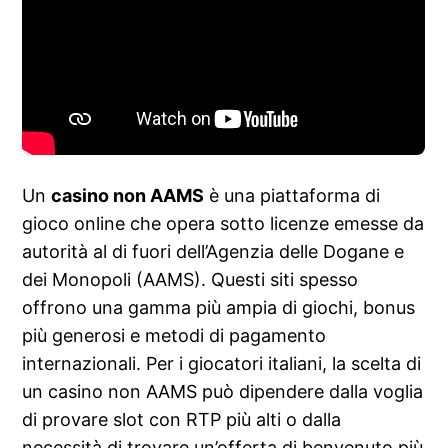
Un
casino non AAMS
è una piattaforma di
gioco online che opera sotto licenze emesse da
autorità al di fuori dell’Agenzia delle Dogane e
dei Monopoli (AAMS). Questi siti spesso
offrono una gamma più ampia di giochi, bonus
più generosi e metodi di pagamento
internazionali. Per i giocatori italiani, la scelta di
un casino non AAMS può dipendere dalla voglia
di provare slot con RTP più alti o dalla
necessità di trovare un’offerta di benvenuto più