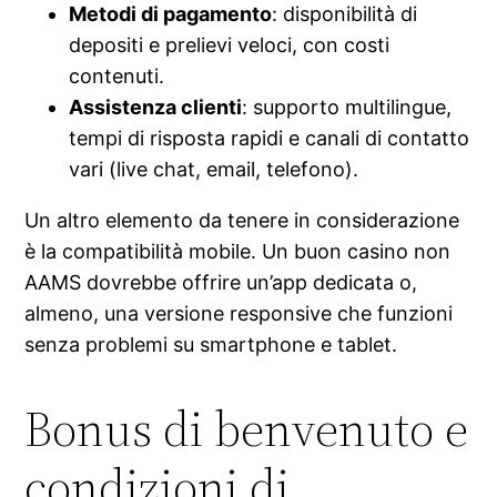
Metodi di pagamento
: disponibilità di
depositi e prelievi veloci, con costi
contenuti.
Assistenza clienti
: supporto multilingue,
tempi di risposta rapidi e canali di contatto
vari (live chat, email, telefono).
Un altro elemento da tenere in considerazione
è la compatibilità mobile. Un buon casino non
AAMS dovrebbe offrire un’app dedicata o,
almeno, una versione responsive che funzioni
senza problemi su smartphone e tablet.
Bonus di benvenuto e
condizioni di