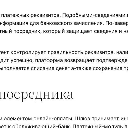
а платежных реквизитов. Подобными-сведениями
 информация для банковского зачисления. По-зав
етный посредник, который защищает сведения и н
ент контролирует правильность реквизитов, нал
одит успешно, платформа возвращает подтвержде
ыполняется списание денег а-также сохранение т
 посредника
м элементом онлайн-оплаты. Шлюз принимает ин
ает к обслуживающий-банк. Платежный-модуль д