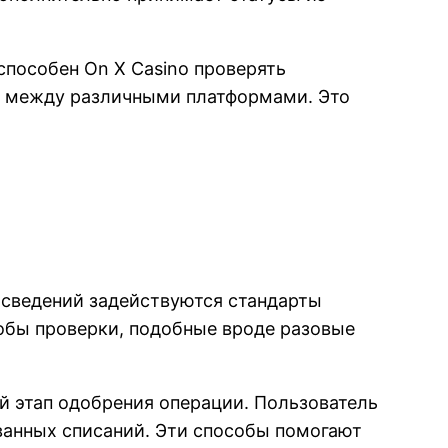
пособен On X Casino проверять
ть между различными платформами. Это
 сведений задействуются стандарты
обы проверки, подобные вроде разовые
й этап одобрения операции. Пользователь
ванных списаний. Эти способы помогают