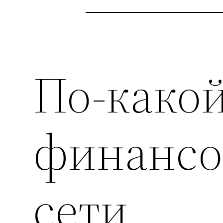
По-какой
финансо
сети