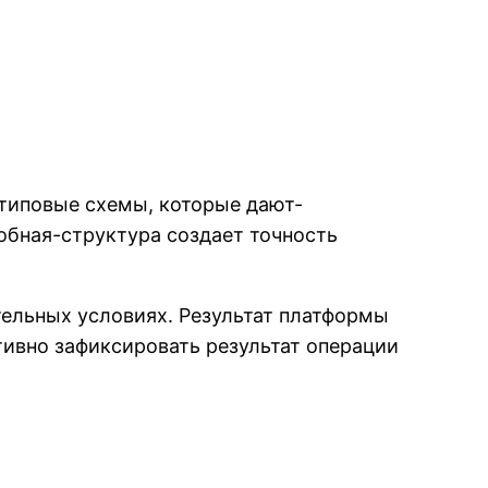
 типовые схемы, которые дают-
обная-структура создает точность
тельных условиях. Результат платформы
тивно зафиксировать результат операции