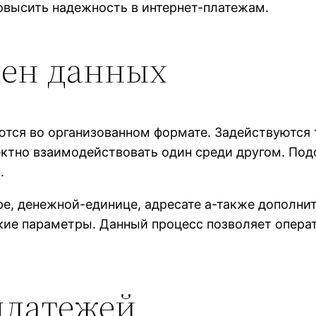
повысить надежность в интернет-платежам.
мен данных
ются во организованном формате. Задействуются
тно взаимодействовать один среди другом. Под
.
е, денежной-единице, адресате а-также дополни
кие параметры. Данный процесс позволяет опера
платежей