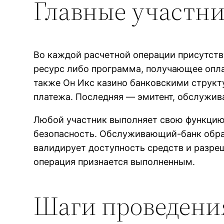
Главные участн
Во каждой расчетной операции присутств
ресурс либо программа, получающее опл
также Он Икс казино банковскими стру
платежа. Последняя — эмитент, обслужи
Любой участник выполняет свою функцию.
безопасность. Обслуживающий-банк обраб
валидирует доступность средств и разр
операция признается выполненным.
Шаги проведени