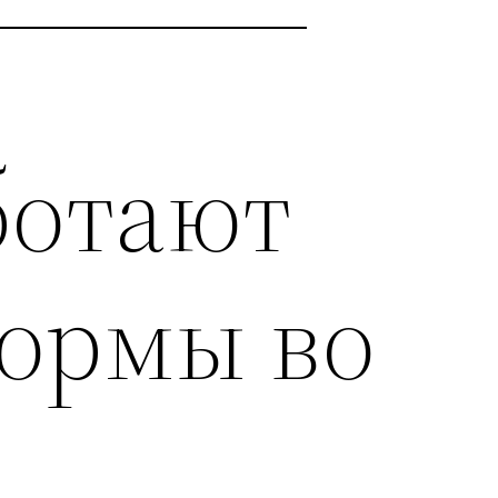
ботают
ормы во