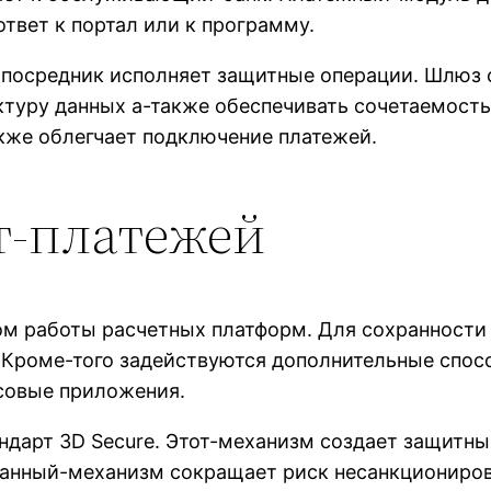
твет к портал или к программу.
посредник исполняет защитные операции. Шлюз с
ктуру данных а-также обеспечивать сочетаемос
акже облегчает подключение платежей.
т-платежей
м работы расчетных платформ. Для сохранности
 Кроме-того задействуются дополнительные спос
совые приложения.
дарт 3D Secure. Этот-механизм создает защитны
 данный-механизм сокращает риск несанкциониро