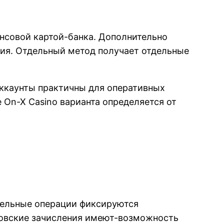
нсовой картой-банка. Дополнительно
ия. Отдельный метод получает отдельные
аккаунты практичны для оперативных
On-X Casino варианта определяется от
дельные операции фиксируются
ковские зачисления имеют-возможность