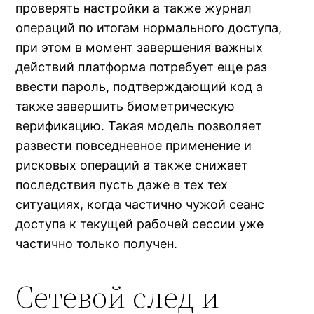
проверять настройки а также журнал
операций по итогам нормального доступа,
при этом в момент завершения важных
действий платформа потребует еще раз
ввести пароль, подтверждающий код а
также завершить биометрическую
верификацию. Такая модель позволяет
развести повседневное применение и
рисковых операций а также снижает
последствия пусть даже в тех тех
ситуациях, когда частично чужой сеанс
доступа к текущей рабочей сессии уже
частично только получен.
Сетевой след и