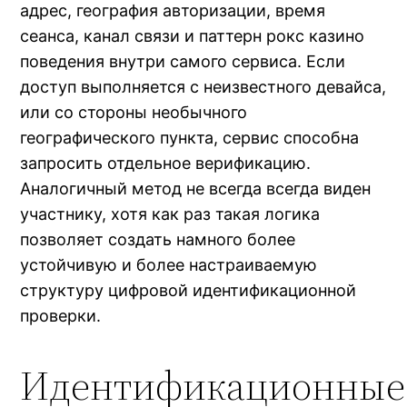
адрес, география авторизации, время
сеанса, канал связи и паттерн рокс казино
поведения внутри самого сервиса. Если
доступ выполняется с неизвестного девайса,
или со стороны необычного
географического пункта, сервис способна
запросить отдельное верификацию.
Аналогичный метод не всегда всегда виден
участнику, хотя как раз такая логика
позволяет создать намного более
устойчивую и более настраиваемую
структуру цифровой идентификационной
проверки.
Идентификационные