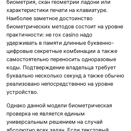
биометрия, скан геометрии ладони или
характеристики печати на клавиатуре.
Наиболее заметное достоинство
биометрических методов состоит на уровне
практичности: не rox casino надо
удерживать в памяти длинные буквенно-
цифровые секретные комбинации а также
самостоятельно переносить одноразовые
коды. Подтверждение владельца требует
буквально несколько секунд а также обычно
реализовано непосредственно на уровне
устройство.
Однако данной модели биометрическая
проверка не является единым
универсальным решением на случай
абсолютно всех задач. Если текстовый