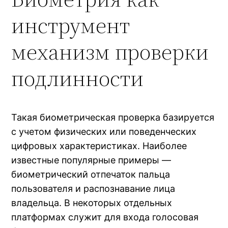
инструмент
механизм проверки
подлинности
Такая биометрическая проверка базируется
с учетом физических или поведенческих
цифровых характеристиках. Наиболее
известные популярные примеры —
биометрический отпечаток пальца
пользователя и распознавание лица
владельца. В некоторых отдельных
платформах служит для входа голосовая