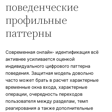
поведенческие
профильные
паттерны
Современная онлайн- идентификация всё
активнее усиливается оценкой
индивидуального цифрового паттерна
поведения. Защитная модель довольно
часто может брать в расчет характерные
временные окна входа, характерные
операции, очередность переходов
пользователя между разделам, темп
реагирования а также дополнительные