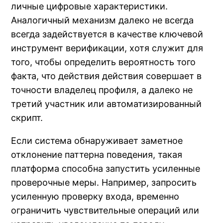
личные цифровые характеристики.
Аналогичный механизм далеко не всегда
всегда задействуется в качестве ключевой
инструмент верификации, хотя служит для
того, чтобы определить вероятность того
факта, что действия действия совершает в
точности владелец профиля, а далеко не
третий участник или автоматизированный
скрипт.
Если система обнаруживает заметное
отклонение паттерна поведения, такая
платформа способна запустить усиленные
проверочные меры. Например, запросить
усиленную проверку входа, временно
ограничить чувствительные операций или