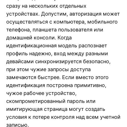
сразу на нескольких отдельных
устройствах. Допустим, авторизация может
осуществляться с компьютера, мобильного
телефона, планшета пользователя или
домашней консоли. Когда
идентификационная модель распознает
профиль надежно, вход между разными
девайсами синхронизируется безопасно,
при этом чужие запросы доступа
замечаются быстрее. Если вместо этого
идентификация построена примитивно,
чужое рабочее устройство,
скомпрометированный пароль или
имитирующая страница могут создать
условия к потере контроля над всем учетной
записью.