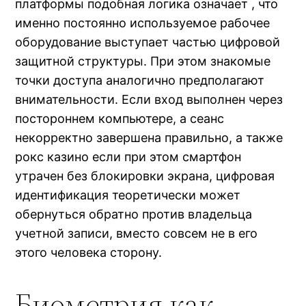
платформы подобная логика означает , что
именно постоянно используемое рабочее
оборудование выступает частью цифровой
защитной структуры. При этом знакомые
точки доступа аналогично предполагают
внимательности. Если вход выполнен через
постороннем компьютере, а сеанс
некорректно завершена правильно, а также
рокс казино если при этом смартфон
утрачен без блокировки экрана, цифровая
идентификация теоретически может
обернуться обратно против владельца
учетной записи, вместо совсем не в его
этого человека сторону.
Биометрия как