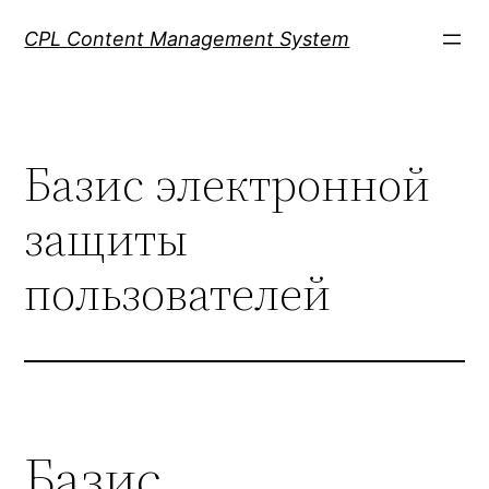
Skip
CPL Content Management System
to
content
Базис электронной
защиты
пользователей
Базис