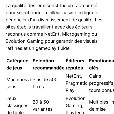
La qualité des jeux constitue un facteur clé
pour sélectionner meilleur casino en ligne et
bénéficier d’un divertissement de qualité. Les
sites établis travaillent avec des éditeurs
reconnus comme NetEnt, Microgaming ou
Evolution Gaming pour garantir des visuels
raffinés et un gameplay fluide.
Catégorie
Sélection
Éditeurs
Fonctionna
de jeux
recommandée
réputés
clés
NetEnt,
Gains
Machines à
Plus de 500
Pragmatic
progressifs
sous
titres
Play
tours bonu
Jeux
Evolution
20 à 50
Multiples li
classiques
Gaming,
variantes
de mise
de table
Playtech