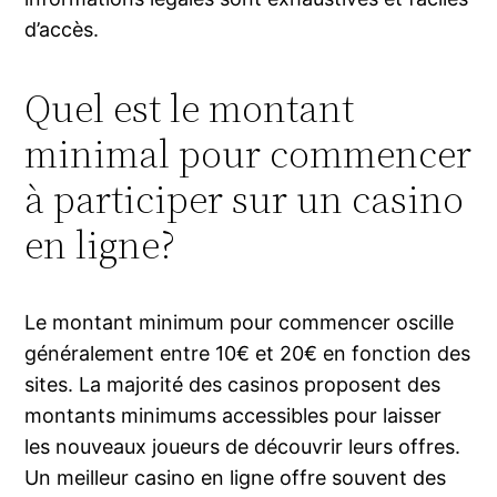
d’accès.
Quel est le montant
minimal pour commencer
à participer sur un casino
en ligne?
Le montant minimum pour commencer oscille
généralement entre 10€ et 20€ en fonction des
sites. La majorité des casinos proposent des
montants minimums accessibles pour laisser
les nouveaux joueurs de découvrir leurs offres.
Un meilleur casino en ligne offre souvent des