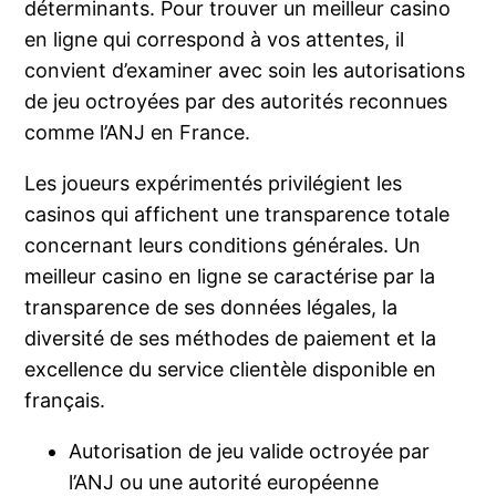
déterminants. Pour trouver un meilleur casino
en ligne qui correspond à vos attentes, il
convient d’examiner avec soin les autorisations
de jeu octroyées par des autorités reconnues
comme l’ANJ en France.
Les joueurs expérimentés privilégient les
casinos qui affichent une transparence totale
concernant leurs conditions générales. Un
meilleur casino en ligne se caractérise par la
transparence de ses données légales, la
diversité de ses méthodes de paiement et la
excellence du service clientèle disponible en
français.
Autorisation de jeu valide octroyée par
l’ANJ ou une autorité européenne