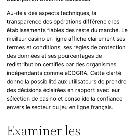
Au-delà des aspects techniques, la
transparence des opérations différencie les
établissements fiables des reste du marché. Le
meilleur casino en ligne affiche clairement ses
termes et conditions, ses règles de protection
des données et ses pourcentages de
redistribution certifiés par des organismes
indépendants comme eCOGRA. Cette clarté
donne la possibilité aux utilisateurs de prendre
des décisions éclairées en rapport avec leur
sélection de casino et consolide la confiance
envers le secteur du jeu en ligne français.
Examiner les