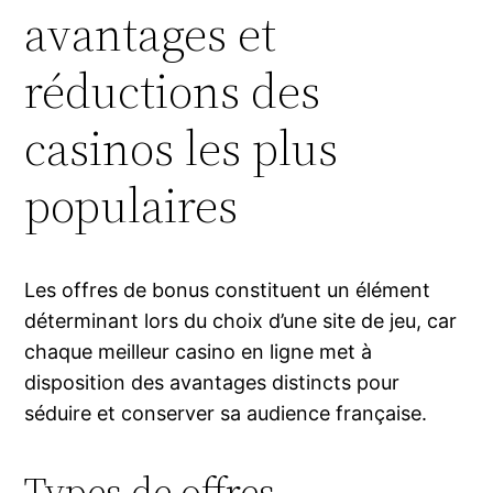
avantages et
réductions des
casinos les plus
populaires
Les offres de bonus constituent un élément
déterminant lors du choix d’une site de jeu, car
chaque meilleur casino en ligne met à
disposition des avantages distincts pour
séduire et conserver sa audience française.
Types de offres