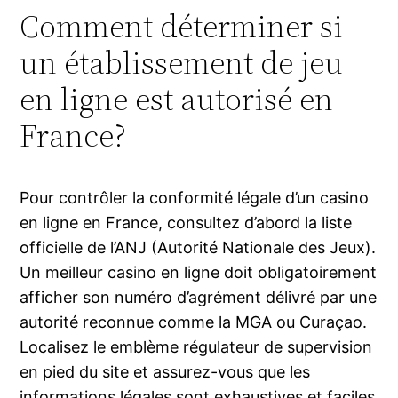
Comment déterminer si
un établissement de jeu
en ligne est autorisé en
France?
Pour contrôler la conformité légale d’un casino
en ligne en France, consultez d’abord la liste
officielle de l’ANJ (Autorité Nationale des Jeux).
Un meilleur casino en ligne doit obligatoirement
afficher son numéro d’agrément délivré par une
autorité reconnue comme la MGA ou Curaçao.
Localisez le emblème régulateur de supervision
en pied du site et assurez-vous que les
informations légales sont exhaustives et faciles