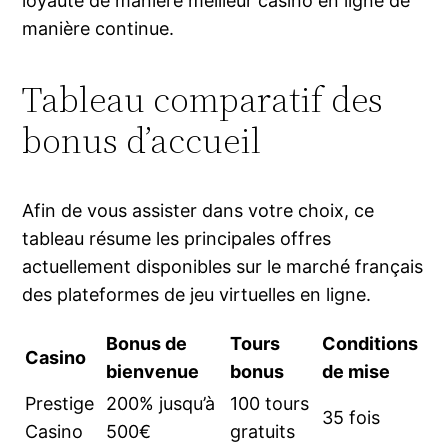
loyauté de manière meilleur casino en ligne de
manière continue.
Tableau comparatif des
bonus d’accueil
Afin de vous assister dans votre choix, ce
tableau résume les principales offres
actuellement disponibles sur le marché français
des plateformes de jeu virtuelles en ligne.
Bonus de
Tours
Conditions
Casino
bienvenue
bonus
de mise
Prestige
200% jusqu’à
100 tours
35 fois
Casino
500€
gratuits