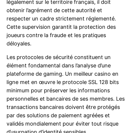
légalement sur le territoire français, il doit
obtenir l’agrément de cette autorité et
respecter un cadre strictement réglementé.
Cette supervision garantit la protection des
joueurs contre la fraude et les pratiques
déloyales.
Les protocoles de sécurité constituent un
élément fondamental dans l’analyse d’une
plateforme de gaming. Un meilleur casino en
ligne met en œuvre le protocole SSL 128 bits
minimum pour préserver les informations
personnelles et bancaires de ses membres. Les
transactions bancaires doivent être protégés
par des solutions de paiement agréées et
validés mondialement pour éviter tout risque
d’usurpation d’identité sensibles.