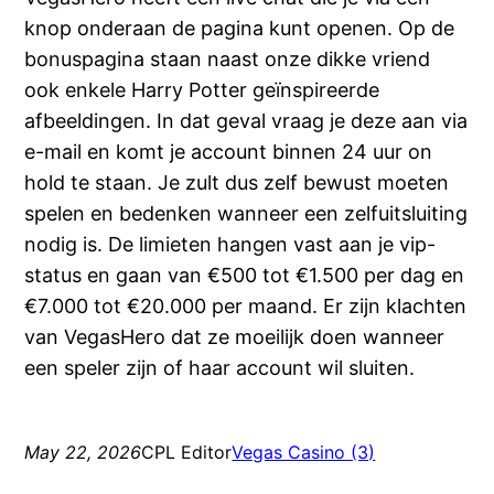
knop onderaan de pagina kunt openen. Op de
bonuspagina staan naast onze dikke vriend
ook enkele Harry Potter geïnspireerde
afbeeldingen. In dat geval vraag je deze aan via
e-mail en komt je account binnen 24 uur on
hold te staan. Je zult dus zelf bewust moeten
spelen en bedenken wanneer een zelfuitsluiting
nodig is. De limieten hangen vast aan je vip-
status en gaan van €500 tot €1.500 per dag en
€7.000 tot €20.000 per maand. Er zijn klachten
van VegasHero dat ze moeilijk doen wanneer
een speler zijn of haar account wil sluiten.
May 22, 2026
CPL Editor
Vegas Casino (3)