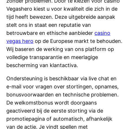
zonder problemen. Door te kiezen voor casino
Vegashero kiest u voor kwaliteit die zich in de
tijd heeft bewezen. Deze uitgebreide aanpak
stelt ons in staat een reputatie van
betrouwbare en ethische aanbieder
casino
vegas hero
op de Europese markt te behouden.
Wij baseren de werking van ons platform op
volledige transparantie en meerlagige
bescherming van klantactiva.
Ondersteuning is beschikbaar via live chat en
e-mail voor vragen over stortingen, opnames,
bonusvoorwaarden en technische problemen.
De welkomstbonus wordt doorgaans
geactiveerd bij de eerste storting via de
promotiepagina of automatisch, afhankelijk
van de actie. Je vindt spellen met