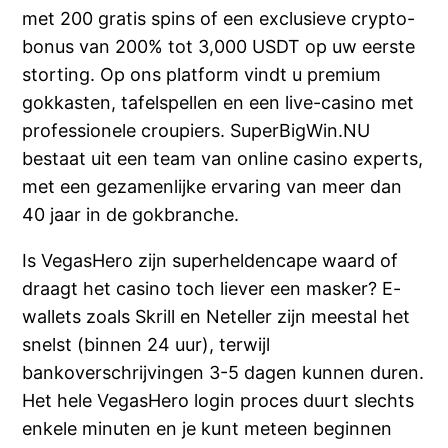
met 200 gratis spins of een exclusieve crypto-
bonus van 200% tot 3,000 USDT op uw eerste
storting. Op ons platform vindt u premium
gokkasten, tafelspellen en een live-casino met
professionele croupiers. SuperBigWin.NU
bestaat uit een team van online casino experts,
met een gezamenlijke ervaring van meer dan
40 jaar in de gokbranche.
Is VegasHero zijn superheldencape waard of
draagt het casino toch liever een masker? E-
wallets zoals Skrill en Neteller zijn meestal het
snelst (binnen 24 uur), terwijl
bankoverschrijvingen 3-5 dagen kunnen duren.
Het hele VegasHero login proces duurt slechts
enkele minuten en je kunt meteen beginnen