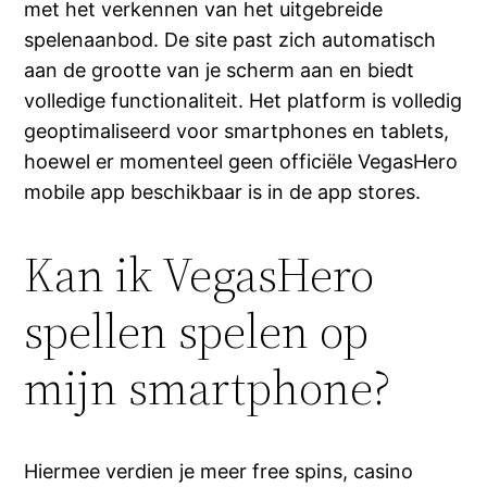
met het verkennen van het uitgebreide
spelenaanbod. De site past zich automatisch
aan de grootte van je scherm aan en biedt
volledige functionaliteit. Het platform is volledig
geoptimaliseerd voor smartphones en tablets,
hoewel er momenteel geen officiële VegasHero
mobile app beschikbaar is in de app stores.
Kan ik VegasHero
spellen spelen op
mijn smartphone?
Hiermee verdien je meer free spins, casino