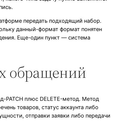
пись.
атформе передать подходящий набор.
кольку данный-формат формат понятен
ения. Еще-один пункт — система
х обращений
од-PATCH плюс DELETE-метод. Метод
ечень товаров, статус аккаунта либо
ущности, отправки заявки либо передачи