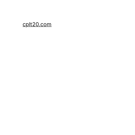
cplt20.com