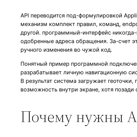
API переводится под-формулировкой Applic
механизм комплект правил, команд, endpo
другой. программный-интерфейс никогда-
одобренные адреса обращения. За-счет э
ручного изменения во чужой код.
Понятный пример программной подключен
разрабатывает личную навигационную сис
В результат система загружает геоточки
возможность внутри экране, хотя позад
Почему нужны A