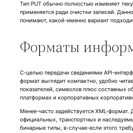
Тип PUT обычно полностью изменяет теку
применяется ради очистки записей. Данн
понимают, какой-именно вариант подходит
Форматы информ
С-целью передачи сведениями API-интер
формат выглядит компактно, удобно читае
показателей, символов плюс составных о
платформах и корпоративных корпоратив
Менее-часто задействуется XML-формат. 
официальных, транспортных и наследуемы
бинарные типы, в-случае-если этого треб