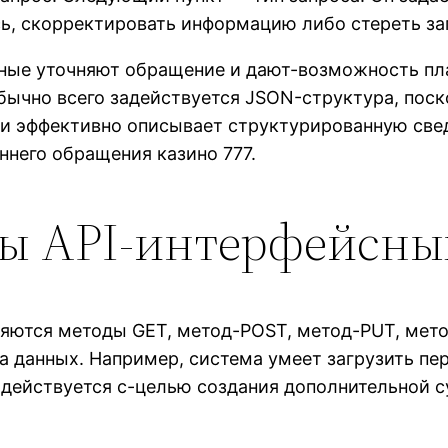
ись, скорректировать информацию либо стереть за
нные уточняют обращение и дают-возможность пл
ычно всего задействуется JSON-структура, пос
и эффективно описывает структурированную свед
ннего обращения казино 777.
ы API-интерфейсны
яются методы GET, метод-POST, метод-PUT, мет
 данных. Например, система умеет загрузить пер
адействуется с-целью создания дополнительной с