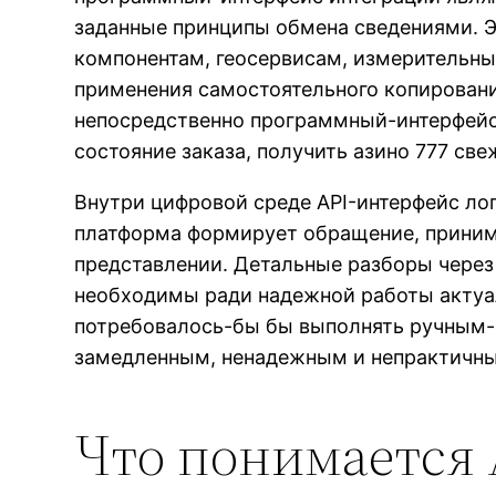
заданные принципы обмена сведениями. 
компонентам, геосервисам, измерительны
применения самостоятельного копирования
непосредственно программный-интерфейс
состояние заказа, получить азино 777 св
Внутри цифровой среде API-интерфейс ло
платформа формирует обращение, приним
представлении. Детальные разборы чере
необходимы ради надежной работы актуа
потребовалось-бы бы выполнять ручным-
замедленным, ненадежным и непрактичн
Что понимается