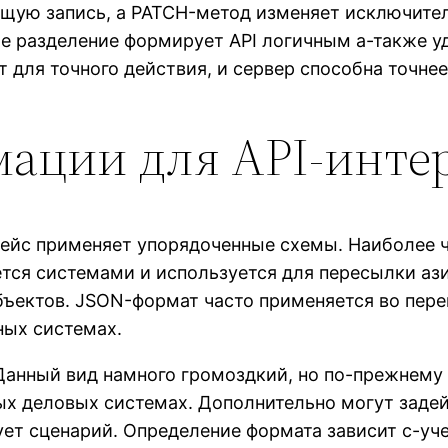
щую запись, а PATCH-метод изменяет исключител
ое разделение формирует API логичным а-также 
 для точного действия, и сервер способна точне
ации для API-инте
фейс применяет упорядоченные схемы. Наиболее 
тся системами и используется для пересылки ази
бъектов. JSON-формат часто применяется во пере
ных системах.
Данный вид намного громоздкий, но по-прежнему
х деловых системах. Дополнительно могут задейс
ует сценарий. Определение формата зависит с-уч