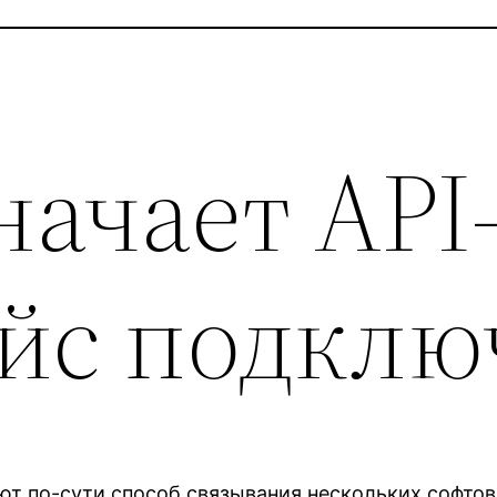
начает API
йс подклю
т по-сути способ связывания нескольких софто