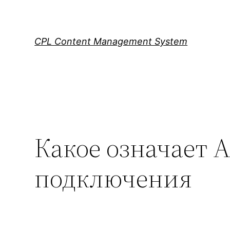
Skip
to
content
CPL Content Management System
Какое означает 
подключения