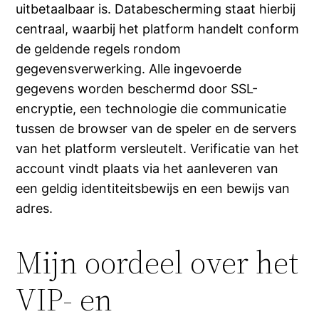
uitbetaalbaar is. Databescherming staat hierbij
centraal, waarbij het platform handelt conform
de geldende regels rondom
gegevensverwerking. Alle ingevoerde
gegevens worden beschermd door SSL-
encryptie, een technologie die communicatie
tussen de browser van de speler en de servers
van het platform versleutelt. Verificatie van het
account vindt plaats via het aanleveren van
een geldig identiteitsbewijs en een bewijs van
adres.
Mijn oordeel over het
VIP- en