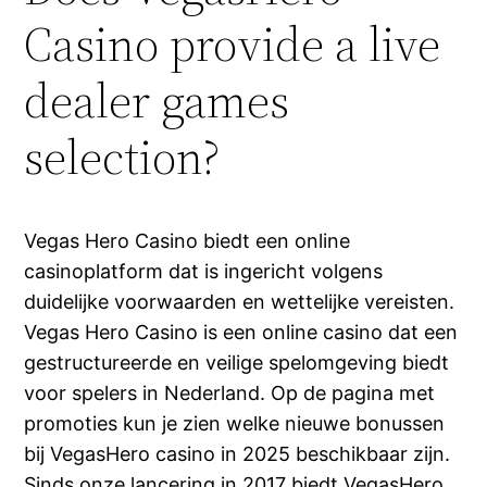
Casino provide a live
dealer games
selection?
Vegas Hero Casino biedt een online
casinoplatform dat is ingericht volgens
duidelijke voorwaarden en wettelijke vereisten.
Vegas Hero Casino is een online casino dat een
gestructureerde en veilige spelomgeving biedt
voor spelers in Nederland. Op de pagina met
promoties kun je zien welke nieuwe bonussen
bij VegasHero casino in 2025 beschikbaar zijn.
Sinds onze lancering in 2017 biedt VegasHero