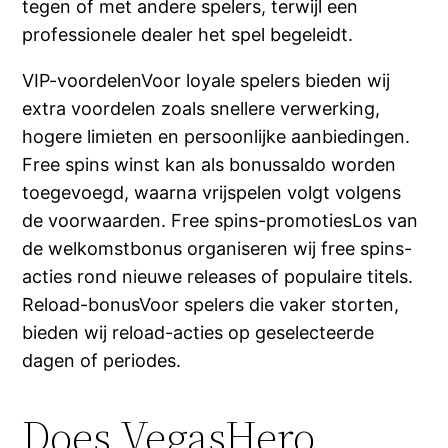
tegen of met andere spelers, terwijl een
professionele dealer het spel begeleidt.
VIP-voordelenVoor loyale spelers bieden wij
extra voordelen zoals snellere verwerking,
hogere limieten en persoonlijke aanbiedingen.
Free spins winst kan als bonussaldo worden
toegevoegd, waarna vrijspelen volgt volgens
de voorwaarden. Free spins-promotiesLos van
de welkomstbonus organiseren wij free spins-
acties rond nieuwe releases of populaire titels.
Reload-bonusVoor spelers die vaker storten,
bieden wij reload-acties op geselecteerde
dagen of periodes.
Does VegasHero