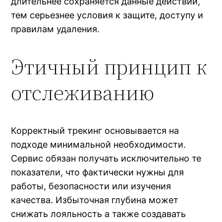
длительнее сохраняется данные действий,
тем серьезнее условия к защите, доступу и
правилам удаления.
Этичный принцип к
отслеживанию
Корректный трекинг основывается на
подходе минимальной необходимости.
Сервис обязан получать исключительно те
показатели, что фактически нужны для
работы, безопасности или изучения
качества. Избыточная глубина может
снижать лояльность а также создавать