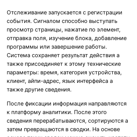
Отслеживание запускается с регистрации
события. Сигналом способно выступать
просмотр страницы, нажатие по элемент,
отправка поля, изучение блока, добавление
программы или завершение работы.
Система сохраняет результат действия а
также присоединяет к этому технические
параметры: время, категория устройства,
клиент, айпи-адрес, язык интерфейса а
также другие сведения.
После фиксации информация направляются
к платформу аналитики. После этого
сведения перерабатываются, сортируются а
затем превращаются в сводки. На основе