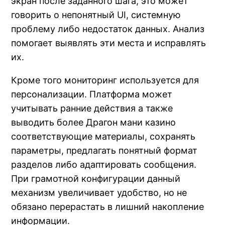
экран после заданного шага, это может
говорить о непонятный UI, системную
проблему либо недостаток данных. Анализ
помогает выявлять эти места и исправлять
их.
Кроме того мониторинг используется для
персонализации. Платформа может
учитывать ранние действия а также
выводить более Драгон мани казино
соответствующие материалы, сохранять
параметры, предлагать понятный формат
разделов либо адаптировать сообщения.
При грамотной конфигурации данный
механизм увеличивает удобство, но не
обязано перерастать в лишний накопление
информации.