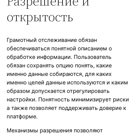
Разрешение и
открытость
Грамотный отслеживание обязан
обеспечиваться понятной описанием о
обработке информации. Пользователь
обязан сохранять опцию понять, какие
именно данные собираются, для каких
именно целей данные используются и каким
образом допускается отрегулировать
настройки. Понятность минимизирует риски
а также позволяет поддерживать доверие к
платформе.
Механизмы разрешения позволяют