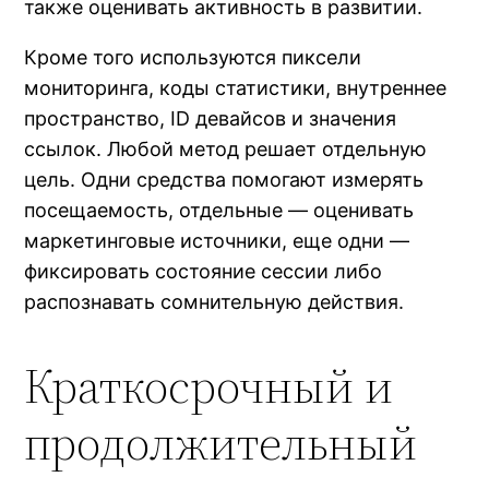
также оценивать активность в развитии.
Кроме того используются пиксели
мониторинга, коды статистики, внутреннее
пространство, ID девайсов и значения
ссылок. Любой метод решает отдельную
цель. Одни средства помогают измерять
посещаемость, отдельные — оценивать
маркетинговые источники, еще одни —
фиксировать состояние сессии либо
распознавать сомнительную действия.
Краткосрочный и
продолжительный