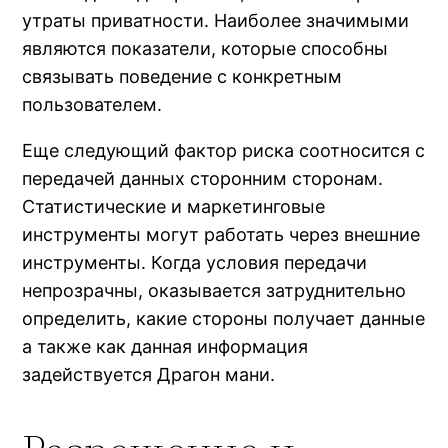
утраты приватности. Наиболее значимыми
являются показатели, которые способны
связывать поведение с конкретным
пользователем.
Еще следующий фактор риска соотносится с
передачей данных сторонним сторонам.
Статистические и маркетинговые
инструменты могут работать через внешние
инструменты. Когда условия передачи
непрозрачны, оказывается затруднительно
определить, какие стороны получает данные
а также как данная информация
задействуется Драгон мани.