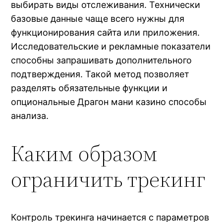
выбирать виды отслеживания. Технически
базовые данные чаще всего нужны для
функционирования сайта или приложения.
Исследовательские и рекламные показатели
способны запрашивать дополнительного
подтверждения. Такой метод позволяет
разделять обязательные функции и
опциональные Драгон мани казино способы
анализа.
Каким образом
ограничить трекинг
Контроль трекинга начинается с параметров