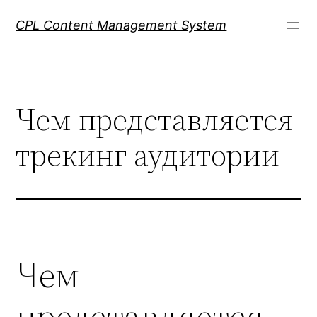
Skip
CPL Content Management System
to
content
Чем представляется
трекинг аудитории
Чем
представляется